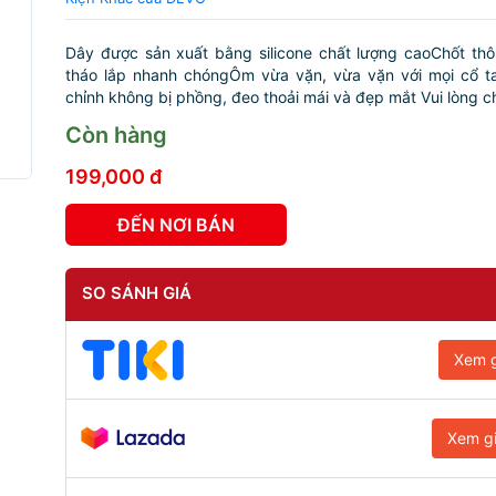
Dây được sản xuất bằng silicone chất lượng caoChốt th
tháo lắp nhanh chóngÔm vừa vặn, vừa vặn với mọi cổ ta
chỉnh không bị phồng, đeo thoải mái và đẹp mắt Vui lòng ch
Còn hàng
199,000 đ
ĐẾN NƠI BÁN
SO SÁNH GIÁ
Xem g
Xem g