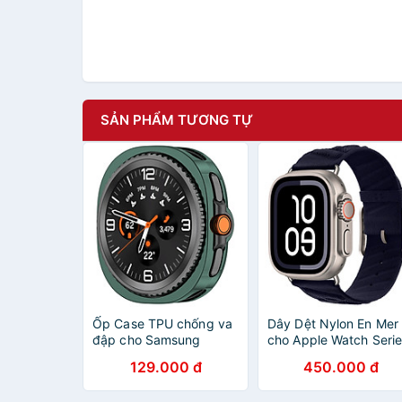
SẢN PHẨM TƯƠNG TỰ
Ốp Case TPU chống va
Dây Dệt Nylon En Mer
đập cho Samsung
cho Apple Watch Seri
Galaxy Watch8 Classic
& Apple Watch Ultra
129.000 đ
450.000 đ
46mm - Hàng Chính
Size 40/41/42mm &
Hãng
44/45/46/49mm - Hà