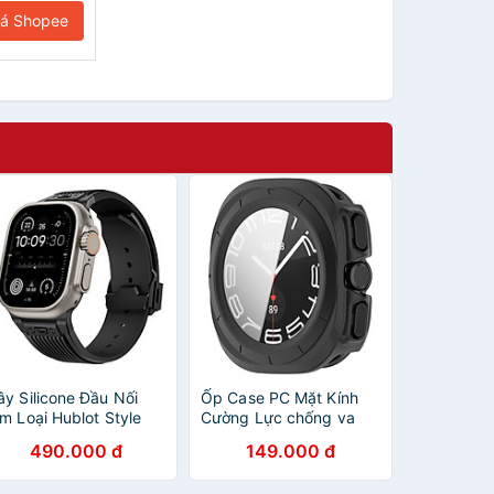
iá Shopee
ây Silicone Đầu Nối
Ốp Case PC Mặt Kính
im Loại Hublot Style
Cường Lực chống va
ho Apple Watch Ultra
đập cho Samsung
490.000 đ
149.000 đ
/2 & Apple Watch
Galaxy Watch Ultra -
eries
Hàng Chính Hãng