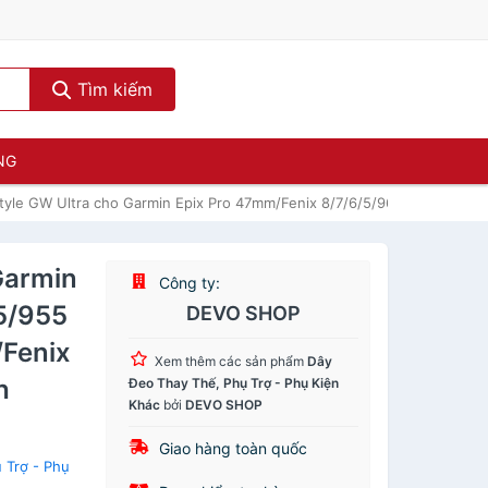
Tìm kiếm
NG
Style GW Ultra cho Garmin Epix Pro 47mm/Fenix 8/7/6/5/965/955 (22m
Garmin
Công ty:
5/955
DEVO SHOP
/Fenix
Xem thêm các sản phẩm
Dây
h
Đeo Thay Thế, Phụ Trợ - Phụ Kiện
Khác
bởi
DEVO SHOP
Giao hàng toàn quốc
 Trợ - Phụ