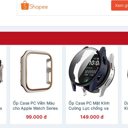
Xem g
Ốp Case PC Viền Màu
Ốp Case PC Mặt Kính
D
es
cho Apple Watch Series
Cường Lực chống va
K
4/5/6/SE/7/8/9/SE1,2
đập cho Samsung
c
99.000 đ
149.000 đ
Size
Galaxy Watch 7 40mm /
1
ng
40mm/41mm/44mm/45mm
44mm - Hàng Chính
S