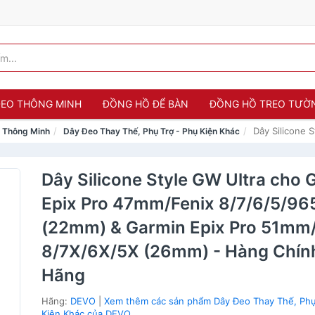
 ĐEO THÔNG MINH
ĐỒNG HỒ ĐỂ BÀN
ĐỒNG HỒ TREO TƯỜ
Dây Silicone 
o Thông Minh
Dây Đeo Thay Thế, Phụ Trợ - Phụ Kiện Khác
Dây Silicone Style GW Ultra cho 
Epix Pro 47mm/Fenix 8/7/6/5/96
(22mm) & Garmin Epix Pro 51mm
8/7X/6X/5X (26mm) - Hàng Chín
Hãng
Hãng:
DEVO
|
Xem thêm các sản phẩm Dây Đeo Thay Thế, Phụ
Kiện Khác của DEVO