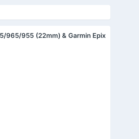
/5/6/7/8/9/SE/10 Size
4/45/46/49mm - Hàng
hính Hãng
6/5/965/955 (22mm) & Garmin Epix