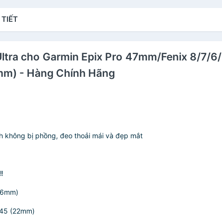
- Hàng Chính Hãng
Hãng
4
4
 TIẾT
C
W Ultra cho Garmin Epix Pro 47mm/Fenix 8/7/
mm) - Hàng Chính Hãng
nh không bị phồng, đeo thoải mái và đẹp mắt
!
26mm)
945 (22mm)