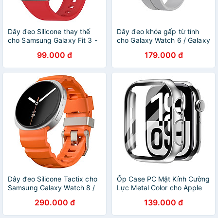
Dây đeo Silicone thay thế
Dây đeo khóa gấp từ tính
cho Samsung Galaxy Fit 3 -
cho Galaxy Watch 6 / Galaxy
Hàng Nhập Khẩu
Watch 6 Classic / Galaxy
99.000 đ
179.000 đ
Watch 5 / 5 Pro / Galaxy
Watch 4 / 4 Classic Size
20mm - Hàng Nhập Khẩu
Dây đeo Silicone Tactix cho
Ốp Case PC Mặt Kính Cường
Samsung Galaxy Watch 8 /
Lực Metal Color cho Apple
Galaxy Watch 8 Classic Size
Watch Series 10 Size
290.000 đ
139.000 đ
40mm/44mm/46mm - Hàng
42mm/46mm - Hàng Chính
Chính Hãng
Hãng