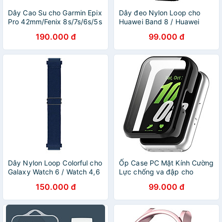
Dây Cao Su cho Garmin Epix
Dây đeo Nylon Loop cho
Pro 42mm/Fenix 8s/7s/6s/5s
Huawei Band 8 / Huawei
(20mm) & Garmin Epix Pro
Band 9 / Huawei Band 10 -
190.000 đ
99.000 đ
47mm/Fenix
Hàng Chính Hãng
8/7/6/5/935/945 (22mm) &
Garmin Epix Pro 51mm/Fenix
8X/7X/6X/5X (26mm) -
Hàng Chính Hãng
Dây Nylon Loop Colorful cho
Ốp Case PC Mặt Kính Cường
Galaxy Watch 6 / Watch 4,6
Lực chống va đập cho
Classic / Garmin Vivo Venu /
Samsung Galaxy Fit 3 -
150.000 đ
99.000 đ
Galaxy Watch 5 / Ticwatch
Hàng Nhập Khẩu
Pro / Huawei Watch GT 4
(Size 20mm/22mm) - Hàng
Nhập Khẩu