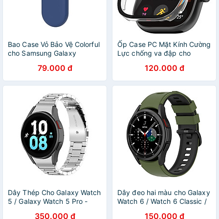
Bao Case Vỏ Bảo Vệ Colorful
Ốp Case PC Mặt Kính Cường
cho Samsung Galaxy
Lực chống va đập cho
SmartTag 2 - Hàng Chính
Xiaomi Redmi Watch 5 -
79.000 đ
120.000 đ
Hãng
Hàng Chính Hãng
Dây Thép Cho Galaxy Watch
Dây đeo hai màu cho Galaxy
5 / Galaxy Watch 5 Pro -
Watch 6 / Watch 6 Classic /
Hàng Chính Hãng
Watch 5 / 5 Pro / Watch 4 /
350.000 đ
150.000 đ
4 Classic Size 20mm - Hàng