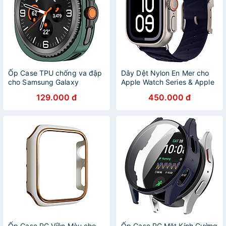
Ốp Case TPU chống va đập
Dây Dệt Nylon En Mer cho
cho Samsung Galaxy
Apple Watch Series & Apple
Watch8 Classic 46mm -
Watch Ultra Size
129.000 đ
450.000 đ
Hàng Chính Hãng
40/41/42mm &
44/45/46/49mm - Hàng
Chính Hãng
Ốp Case PC Viền Màu cho
Ốp Case PC Mặt Kính Cường