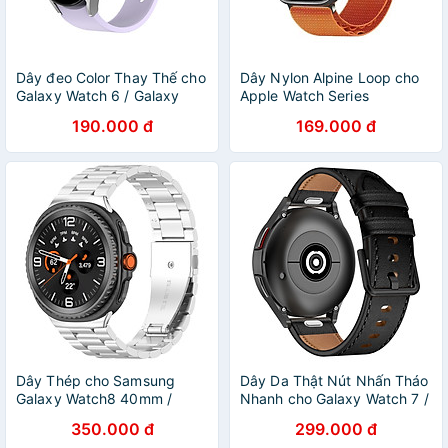
Dây đeo Color Thay Thế cho
Dây Nylon Alpine Loop cho
Galaxy Watch 6 / Galaxy
Apple Watch Series
Watch 6 Classic / Galaxy
1/2/3/4/5/6/7/8/9/SE1,2 &
190.000 đ
169.000 đ
Watch 5 / 5 Pro / Galaxy
Apple Watch Ultra 1/2 Size
Watch 4 / 4 Classic Size
38/40/41/42/44/45/49mm -
20mm - Hàng Nhập Khẩu
Hàng Nhập Khẩu
Dây Thép cho Samsung
Dây Da Thật Nút Nhấn Tháo
Galaxy Watch8 40mm /
Nhanh cho Galaxy Watch 7 /
44mm & Galaxy Watch8
Galaxy Watch 6 / 6 Classic /
350.000 đ
299.000 đ
Classic 46mm - Hàng Chính
Galaxy Watch 5 / 5 Pro / 4 /