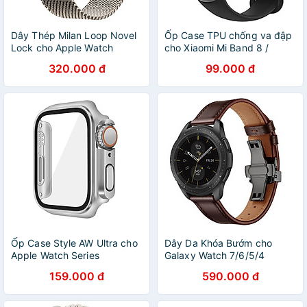
Dây Thép Milan Loop Novel
Ốp Case TPU chống va đập
Lock cho Apple Watch
cho Xiaomi Mi Band 8 /
Series 4/5/6/7/8/9/SE1,2/10
Xiaomi Mi Band 9 / Xiaomi Mi
320.000 đ
99.000 đ
& Apple Watch Ultra 1/2 Size
Band 10 - Hàng Chính Hãng
40/41/42mm &
44/45/46/49mm - Hàng
Chính Hãng
Ốp Case Style AW Ultra cho
Dây Da Khóa Bướm cho
Apple Watch Series
Galaxy Watch 7/6/5/4
4/5/6/7/SE1,2 / Apple Watch
Classic Pro/ Garmin
159.000 đ
590.000 đ
Series 8 / Apple Watch
VivoVenu / Huawei Watch
Series 9 Size 40/41/44/45m
4/5/6 GT Pro Size
- Hàng Chính Hãng
20mm/22mm - Hàng Chính