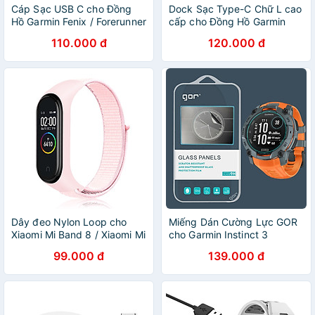
Cáp Sạc USB C cho Đồng
Dock Sạc Type-C Chữ L cao
Hồ Garmin Fenix / Forerunner
cấp cho Đồng Hồ Garmin
/ Instinct / Vivoactive /
Fenix / Forerunner / Instinct /
110.000 đ
120.000 đ
Vivomove / Venu / Approach
Vivoactive / Vivomove /
/ Tactix / Epix Pro - Hàng
Venu / Approach / Tactix -
nhập khẩu
Hàng chính hãng
Dây đeo Nylon Loop cho
Miếng Dán Cường Lực GOR
Xiaomi Mi Band 8 / Xiaomi Mi
cho Garmin Instinct 3
Band 9 / Xiaomi Mi Band 10
Amoled Solar 45mm / 50mm
99.000 đ
139.000 đ
- Hàng Nhập Khẩu
- Hàng Chính Hãng