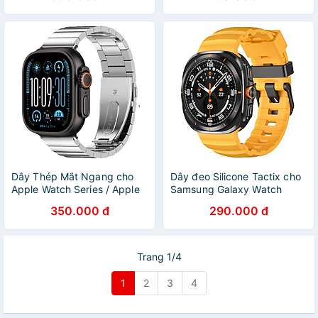
Nhập Khẩu
Dây Thép Mắt Ngang cho
Dây đeo Silicone Tactix cho
Apple Watch Series / Apple
Samsung Galaxy Watch
Watch Ultra Size
Ultra 47mm - Hàng Chính
350.000 đ
290.000 đ
40/41/42mm &
Hãng
44/45/46/49mm - Hàng
Chính Hãng
Trang 1/4
1
2
3
4