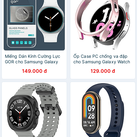
Miếng Dán Kính Cường Lực
Ốp Case PC chống va đập
GOR cho Samsung Galaxy
cho Samsung Galaxy Watch
Watch8 40mm / 44mm &
5 40mm / 44mm - Hàng
149.000 đ
129.000 đ
Galaxy Watch8 Classic
Chính Hãng
46mm - Hàng Chính Hãng