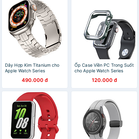
Hãng
Dây Hợp Kim Titanium cho
Ốp Case Viền PC Trong Suốt
Apple Watch Series
cho Apple Watch Series
4/5/6/7/8/9/SE2/10 & Apple
4/5/6/SE/7/8/9/SE2 Size
490.000 đ
120.000 đ
Watch Ultra 1/2 Size
40mm/41mm/44mm/45mm
44/45/46/49mm - Hàng
- Hàng Chính Hãng
Chính Hãng