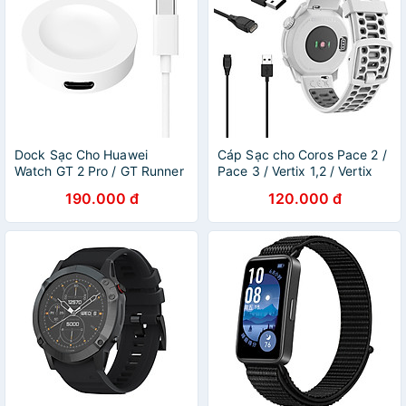
Dock Sạc Cho Huawei
Cáp Sạc cho Coros Pace 2 /
Watch GT 2 Pro / GT Runner
Pace 3 / Vertix 1,2 / Vertix
/ GT3/3Pro / GT4/4Pro /
2S / Coros Apex 42,46 /
190.000 đ
120.000 đ
Huawei Watch GT5 / Huawei
Apex Pro / Apex 2 / Apex 2
Watch GT 5 Pro - Hàng
Pro - Hàng Chính Hãng
Chính Hãng