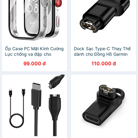
Ốp Case PC Mặt Kính Cường
Dock Sạc Type-C Thay Thế
Lực chống va đập cho
dành cho Đồng Hồ Garmin
Huawei Watch Fit 3 - Hàng
Fenix / Forerunner / Instinct /
99.000 đ
110.000 đ
Chính Hãng
Vivoactive / Vivomove /
Venu / Approach / Epix -
Hàng Chính Hãng