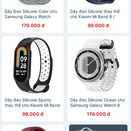
Dây Đeo Silicone Color cho
Dây đeo Silicone thay thế
Samsung Galaxy Watch
cho Xiaomi Mi Band 8 /
Ultra - Hàng Chính Hãng
Xiaomi Mi Band 9 / Xiaomi Mi
179.000 đ
99.000 đ
Band 10 - Hàng Chính Hãng
Dây đeo Silicone Sporty
Dây đeo Silicone Ocean cho
thay thế cho Xiaomi Mi Band
Samsung Galaxy Watch 8
8 / Xiaomi Mi Band 9 /
40mm / 44mm & Galaxy
99.000 đ
179.000 đ
Xiaomi Mi Band 10 - Hàng
Watch 8 Classic 46mm -
Chính Hãng
Hàng Chính Hãng