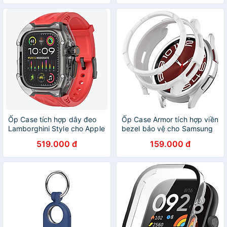
Hãng
4 Classic Size 20mm - Hàng
Chính Hãng
Ốp Case tích hợp dây đeo
Ốp Case Armor tích hợp viền
Lamborghini Style cho Apple
bezel bảo vệ cho Samsung
Watch Ultra 1/2/3 49mm -
Galaxy Watch 6 Classic
519.000 đ
159.000 đ
Hàng Chính Hãng
43mm / 47mm - Hàng Chính
Hãng