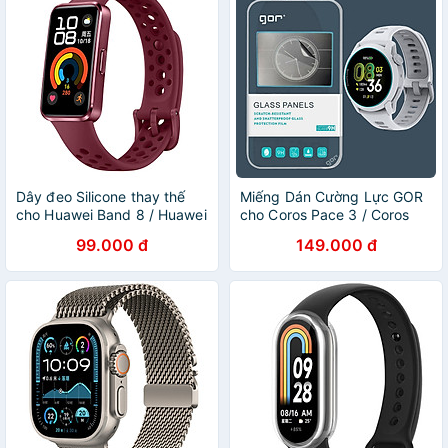
Dây đeo Silicone thay thế
Miếng Dán Cường Lực GOR
cho Huawei Band 8 / Huawei
cho Coros Pace 3 / Coros
Band 9 / Huawei Band 10 -
Pace Pro / Coros Nomad /
99.000 đ
149.000 đ
Hàng Chính Hãng
Coros Apex 4 / Coros Pace
4 - Hàng Chính Hãng