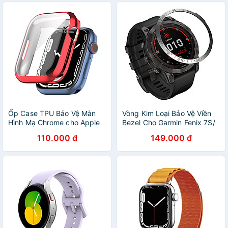
Ốp Case TPU Bảo Vệ Màn
Vòng Kim Loại Bảo Vệ Viền
Hình Mạ Chrome cho Apple
Bezel Cho Garmin Fenix 7S/
Watch Series 7 / Apple
7/ 7X & Garmin Fenix 7S Pro/
110.000 đ
149.000 đ
Watch Series 8 / Apple
7 Pro/ 7X Pro & Garmin Epix
Watch Series 9 (Size
Pro 42/47/51mm - Hàng
41mm/45mm) - Hàng Chính
Chính Hãng
Hãng