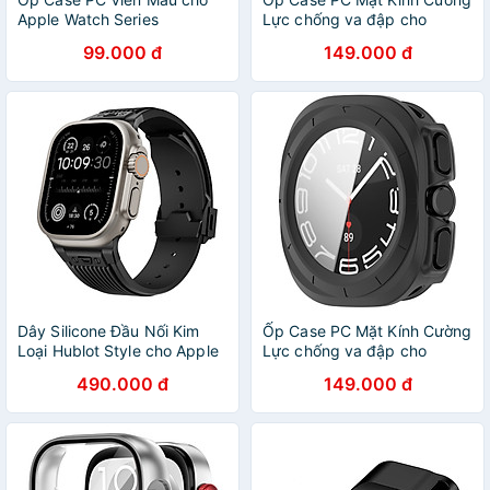
Apple Watch Series
Lực chống va đập cho
4/5/6/SE/7/8/9/SE1,2 Size
Samsung Galaxy Watch 7
99.000 đ
149.000 đ
40mm/41mm/44mm/45mm
40mm / 44mm - Hàng Chính
- Hàng Chính Hãng
Hãng
Dây Silicone Đầu Nối Kim
Ốp Case PC Mặt Kính Cường
Loại Hublot Style cho Apple
Lực chống va đập cho
Watch Ultra 1/2 & Apple
Samsung Galaxy Watch
490.000 đ
149.000 đ
Watch Series
Ultra - Hàng Chính Hãng
4/5/6/7/8/9/SE/10 Size
44/45/46/49mm - Hàng
Chính Hãng