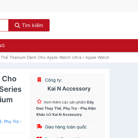
Tìm kiếm
NG
Thế Titanium Dành Cho Apple Watch Ultra / Apple Watch Series 1-8/SE/
h Cho
Công ty:
Series
Kai N Accessory
nium
Xem thêm các sản phẩm
Dây
Đeo Thay Thế, Phụ Trợ - Phụ Kiện
Khác
bởi
Kai N Accessory
, Phụ Trợ -
Giao hàng toàn quốc