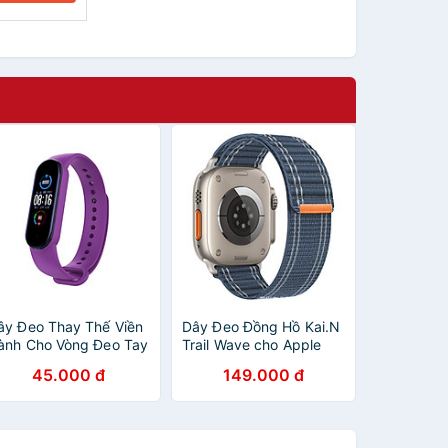
ây Đeo Thay Thế Viền
Dây Đeo Đồng Hồ Kai.N
ành Cho Vòng Đeo Tay
Trail Wave cho Apple
hông Minh Xiaomi Mi
Watch Ultra 2/ Ultra/
45.000 đ
149.000 đ
and 5/ Miband 6 -
watch 10/ 9/ 8/ 7/6/ 5/
àng chính hãng
4/ 3/ SE_ Hàng chính
hãng