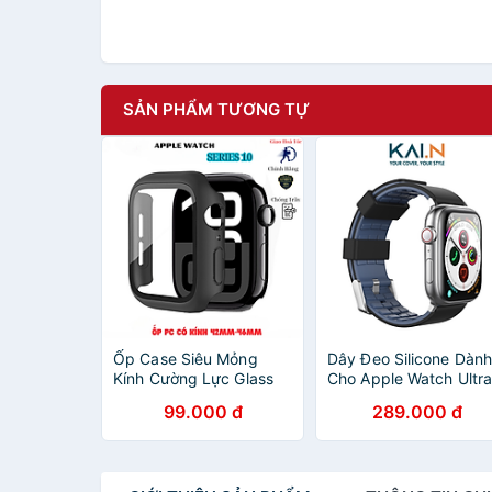
SẢN PHẨM TƯƠNG TỰ
Ốp Case Siêu Mỏng
Dây Đeo Silicone Dàn
Kính Cường Lực Glass
Cho Apple Watch Ultra
Dành Cho Apple Watch
Apple Watch Series,
99.000 đ
289.000 đ
Series 10 Size 42mm-
Kai.N Sport Buckle
46mm_ Hàng Chính
Color Band- Hàng Chí
Hãng
Hãng