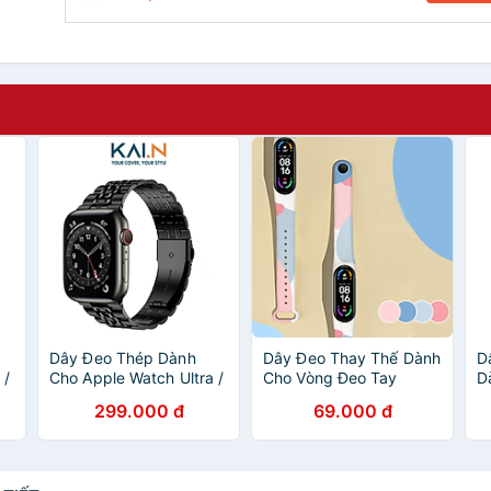
h
Dây Đeo Thép Dành
Dây Đeo Thay Thế Dành
D
 /
Cho Apple Watch Ultra /
Cho Vòng Đeo Tay
D
Apple Watch Series,
Thông Minh Xiaomi Mi
T
299.000 đ
69.000 đ
Kai.N DouBead Steel
Band 5/ Miband 6/
B
nh
Band - Hàng Chính
Miband 7 Mix Color -
H
Hãng
Hàng chính hãng