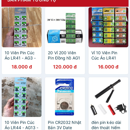
10 Viên Pin Cúc
20 Vỉ 200 Viên
Vỉ 10 Viên Pin
Áo LR41 - AG3 -
Pin Đồng hồ AG1
Cúc Áo LR41
L736 Vinnic 1,5V
- LR621 - 364 -
(AG3), LR44
18.000 đ
120.000 đ
16.000 đ
SR621 - 164
(AG13), LR1130
(AG10) Chính
Hãng TMI Giá Rẻ
Date 4 Năm
Thiết Bị Điện Tử,
Dụng Cụ, Gia
Dụng
10 Viên Pin Cúc
Pin CR2032 Nhật
đèn pin kéo dài
Áo LR44 - AG13 -
Bản 3V Date
đèn thoát hiểm