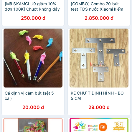
[Mã SKAMCLU9 giảm 10%
[COMBO] Combo 20 bút
đơn 100K] Chuột không dây
test TDS nước Xiaomi kiểm
Xiaomi gen 2 2020
tra nhanh chất lượng nước -
250.000 đ
2.850.000 đ
Minh Tín Shop
Cá định vị cầm bút (sệt 5
KE CHỮ T ĐỊNH HÌNH - BỘ
cái)
5 CÁI
20.000 đ
29.000 đ