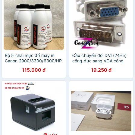
Bộ 5 chai mực đổ máy in
Đầu chuyển đổi DVI (24+5)
Canon 2900/3300/6300/HP
cổng đực sang VGA cổng
1010/1320/2035 [MS.01]
cái - Đầu chuyển DVI sang
115.000 đ
19.250 đ
VGA