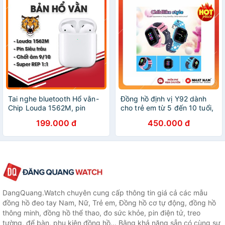
Tai nghe bluetooth Hổ vằn-
Đồng hồ định vị Y92 dành
Chip Louda 1562M, pin
cho trẻ em từ 5 đến 10 tuổi,
dung lượng cao lên đến 5-
có tiếng việt, định vị LBS,
199.000 đ
450.000 đ
6h Đổi Tên, Định Vị,cảm ứng
nghe gọi 2 chiều tiện lợi.
check được stting
DangQuang.Watch chuyên cung cấp thông tin giá cả các mẫu
đồng hồ đeo tay Nam, Nữ, Trẻ em, Đồng hồ cơ tự động, đồng hồ
thông minh, đồng hồ thể thao, đo sức khỏe, pin điện tử, treo
tường, để bàn, phụ kiện đồng hồ... Bằng khả năng sẵn có cùng sự