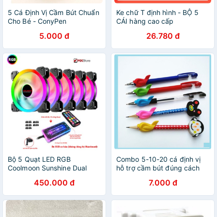
5 Cá Định Vị Cầm Bút Chuẩn
Ke chữ T định hình - BỘ 5
Cho Bé - ConyPen
CÁI hàng cao cấp
5.000 đ
26.780 đ
Bộ 5 Quạt LED RGB
Combo 5-10-20 cá định vị
Coolmoon Sunshine Dual
hỗ trợ cầm bút đúng cách
Ring kèm HUB + điều khiển
450.000 đ
7.000 đ