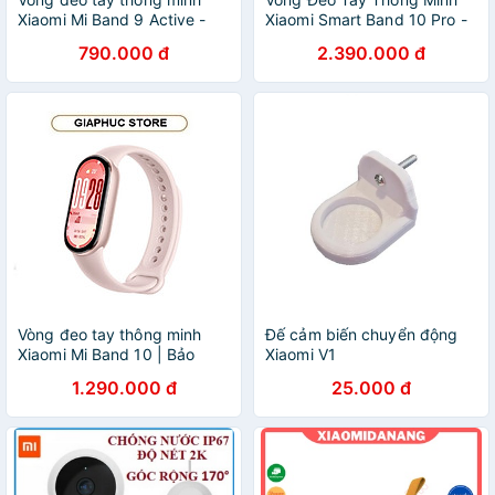
Xiaomi Mi Band 9 Active -
Xiaomi Smart Band 10 Pro -
GiaPhucStore | Hàng Chính
GiaPhucStore | Hàng Chính
790.000 đ
2.390.000 đ
Hãng
Hãng
Vòng đeo tay thông minh
Đế cảm biến chuyển động
Xiaomi Mi Band 10 | Bảo
Xiaomi V1
hành 12 tháng chính hãng -
1.290.000 đ
25.000 đ
GiaPhucStore | Hàng Chính
Hãng