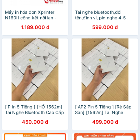
Máy in hóa đơn Xprinter
Tai nghe bluetooth,đổi
N160II cổng kết nối lan -
tên,định vị, pin nghe 4-5
Hàng Nhập Khẩu + Tặng 5
tiếng thông( BH 12 tháng đổi
1.189.000 đ
599.000 đ
cuộn giấy in
mới)
[ P in 5 Tiếng ] [HỔ 1562m]
[ AP2 Pin 5 Tiếng ] [Rẻ Sập
Tai Nghe Bluetooth Cao Cấp
Sàn] [1562m] Tai Nghe
Đổi tên Định Vị Dùng Cả IOS
Bluetooth Cao Cấp Đổi tên
450.000 đ
499.000 đ
& Androi
Định Vị Dùng Cả IOS &
Androi