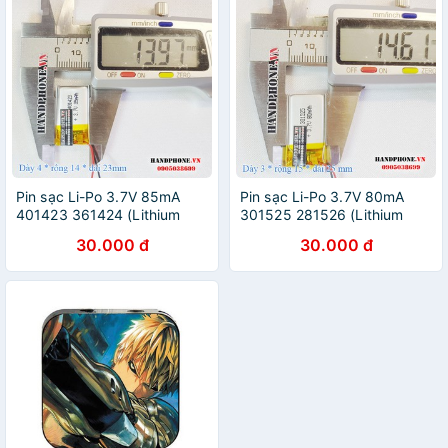
Pin sạc Li-Po 3.7V 85mA
Pin sạc Li-Po 3.7V 80mA
401423 361424 (Lithium
301525 281526 (Lithium
Polyme) cho tai nghe
Polyme) cho tai nghe
30.000 đ
30.000 đ
bluetooth, máy ghi âm, khoá
bluetooth, máy ghi âm, khoá
vân tay, định vị GPS
vân tay, định vị GPS