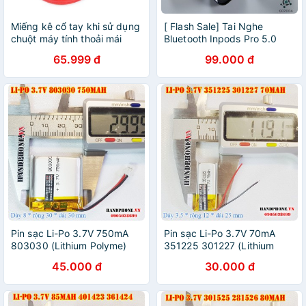
Miếng kê cổ tay khi sử dụng
[ Flash Sale] Tai Nghe
chuột máy tính thoải mái
Bluetooth Inpods Pro 5.0
bằng silicon dẻo trong suốt -
Cảm Biến Vân Tay, Định Vị,
65.999 đ
99.000 đ
PKSMART - PHỤ KIỆN SỐ
Tự Động Kết Nối- Bảo Hành
9999
12 Tháng
Pin sạc Li-Po 3.7V 750mA
Pin sạc Li-Po 3.7V 70mA
803030 (Lithium Polyme)
351225 301227 (Lithium
cho loa Bluetooth,
Polyme) cho tai nghe
45.000 đ
30.000 đ
Smartwatch, máy ghi
bluetooth, máy ghi âm, khoá
âm,khoá vân tay,định vị GPS
vân tay, định vị GPS