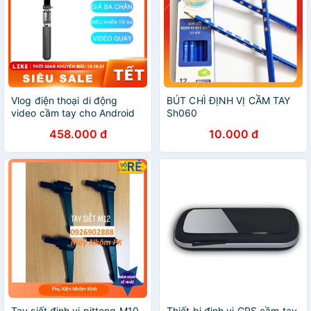
Vlog điện thoại di động
BÚT CHÌ ĐỊNH VỊ CẦM TAY
video cầm tay cho Android
Sh060
iOS Thiết bị cầm tay ổn
458.000 đ
10.000 đ
địnhN [NBL08]
Tay siết định vị pittong M10,
Thiết bị định vị GPS cầm tay