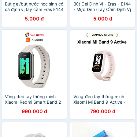
Bút gel/bút nước học sinh có
Bút Gel Định Vị - Eras - E144
cá định vị tay cầm Eras E144
- Mực Đen (Tay Cầm Định Vị
Nhiều Màu)
5.000 đ
5.000 đ
Vòng đeo tay thông minh
Vòng đeo tay thông minh
Xiaomi Redmi Smart Band 2
Xiaomi Mi Band 9 Active -
M2225B1 - Hàng chính hãng
GiaPhucStore | Hàng Chính
990.000 đ
790.000 đ
Hãng