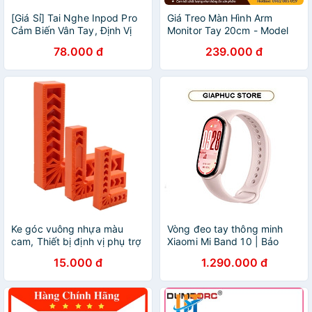
[Giá Sỉ] Tai Nghe Inpod Pro
Giá Treo Màn Hình Arm
Cảm Biến Vân Tay, Định Vị
Monitor Tay 20cm - Model
Đổi Tên- Bảo Hành 12 Tháng
WH701 - Tải Trọng 6,5 Kg -
78.000 đ
239.000 đ
Xoay Màn 360 Độ
Ke góc vuông nhựa màu
Vòng đeo tay thông minh
cam, Thiết bị định vị phụ trợ
Xiaomi Mi Band 10 | Bảo
cầm tay 90 độ hình chữ L
hành 12 tháng chính hãng -
15.000 đ
1.290.000 đ
GiaPhucStore | Hàng Chính
Hãng