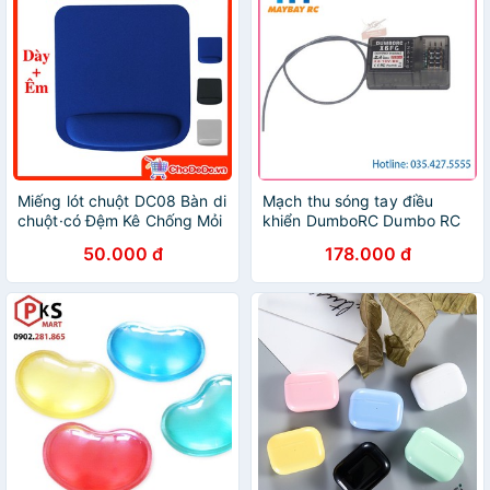
Miếng lót chuột DC08 Bàn di
Mạch thu sóng tay điều
chuột·có Đệm Kê Chống Mỏi
khiển DumboRC Dumbo RC
Tay ✔️Cực Êm ✔️Size
RBR/C X6F X6FG 2.4Ghz 6
50.000 đ
178.000 đ
230*210*20mm
Chanel (6 kênh) (6CH) sóng
maybayrc