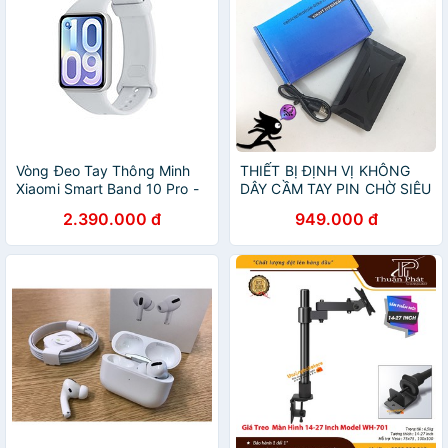
Vòng Đeo Tay Thông Minh
THIẾT BỊ ĐỊNH VỊ KHÔNG
Xiaomi Smart Band 10 Pro -
DÂY CẦM TAY PIN CHỜ SIÊU
GiaPhucStore | Hàng Chính
KHỦNG Có nghe tiếng
2.390.000 đ
949.000 đ
Hãng