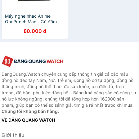
Máy nghe nhạc Anime
OnePunch Man - Cú đấm
hủy diệt cầm tay mini tặng
80.000 đ
tai nghe cắm dây có mic và
dây sạc mp3 anime chibi
DangQuang.Watch chuyên cung cấp thông tin giá cả các mẫu
đồng hồ đeo tay Nam, Nữ, Trẻ em, Đồng hồ cơ tự động, đồng hồ
thông minh, đồng hồ thể thao, đo sức khỏe, pin điện tử, treo
tường, để bàn, phụ kiện đồng hồ... Bằng khả năng sẵn có cùng sự
nỗ lực không ngừng, chúng tôi đã tổng hợp hơn 162800 sản
phẩm, giúp bạn có thể so sánh giá, tìm giá rẻ nhất trước khi mua.
Chúng tôi không bán hàng.
VỀ ĐĂNG QUANG WATCH
Giới thiệu