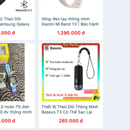
 Vị Theo Dõi
Vòng đeo tay thông minh
Samsung Galaxy
Xiaomi Mi Band 10 | Bảo hành
ng Chính Hãng
12 tháng chính hãng -
.000 đ
1.290.000 đ
GiaPhucStore | Hàng Chính
Hãng
LE hoàn 7% đơn
Thiết Bị Theo Dõi Thông Minh
ồ đv thông minh
Baseus T3 Có Thể Sạc Lại
eo nhỏ gọn).
Không Dây Báo Động Tìm
.000 đ
265.000 đ
Chìa Khóa Túi Ví Trẻ Em Đa
Năng 5.0