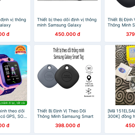
 định vị thông
Thiết bị theo dõi định vị thông
Thiết Bị Định
alaxy
minh Samsung Galaxy
Thông Minh 
 chính hãng
SmartTag - Hàng chính hãng
Smart Tag Hà
00 đ
450.000 đ
379
inh theo dõi
Thiết Bị Định Vị Theo Dõi
[Mã 151ELSA
) có GPS, SOS,
Thông Minh Samsung Smart
300K] đồng h
o nghe gọi 2
Tag EI-T53000 - Hàng Chính
Df28( vòng đ
00 đ
398.000 đ
450
ớc
Hãng - Bảo Hành Lỗi 1 Đổi 1