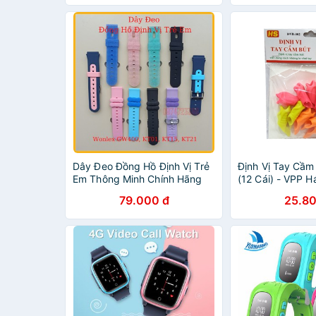
điện tử
Dây Đeo Đồng Hồ Định Vị Trẻ
Định Vị Tay Cầm
Em Thông Minh Chính Hãng
(12 Cái) - VPP H
Wonlex KT01, GW400X,
79.000 đ
25.80
GW400S, KT15, KT21, KT23,
KT24 KT20S KT24S