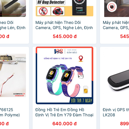
heo Dõi
Máy phát hiện Theo Dõi
Máy phát hiệ
he Lén, Định
Camera, GPS, Nghe Lén, Định
Camera, GPS,
tor Cao Cấp
Vị K18 RF Detector Cao Cấp
Vị K18 RF De
00 đ
545.000 đ
545
3766125
Đồng Hồ Trẻ Em Đồng Hồ
Định vị GPS 
um Polyme)
Định Vị Trẻ Em Y79 Đàm Thoại
LK208
g, bộ định vị
Hai Chiều, Nút gọi SOS Có
00 đ
640.000 đ
899
o dõi, cân
App để bố mẹ quản lý và theo