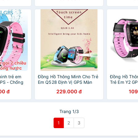
inh trẻ em
Đồng Hồ Thông Minh Cho Trẻ
Đồng Hồ Thôn
GPS - Chống
Em Q528 Định Vị GPS Màn
Trẻ Em Y2 G
mera
Hình Cảm Ứng
2 Chiều
00 đ
229.000 đ
109
Trang 1/3
1
2
3