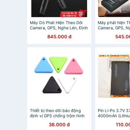
Máy Dò Phát Hiện Theo Dõi
Máy phát hiện T
Camera, GPS, Nghe Lén, Định
Camera, GPS, Ng
Vị Detector HUITIAN WT09
Vị K18 RF Detec
845.000 đ
545.0
Thiết bị theo dõi báo động
Pin Li-Po 3.7V 
định vị GPS chống trộm hình
4000mAh (Lithi
tam giác thông minh
cho máy tính bản
36.000 đ
110.0
Bluetooth 4.0 không dây
GPS, camera the