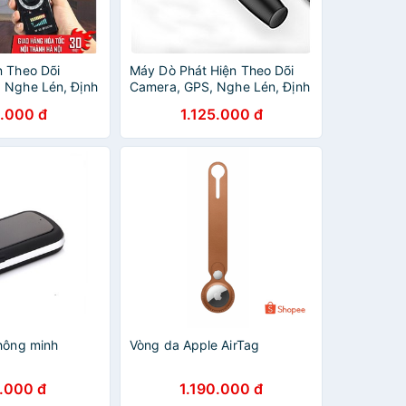
n Theo Dõi
Máy Dò Phát Hiện Theo Dõi
 Nghe Lén, Định
Camera, GPS, Nghe Lén, Định
tector Cao Cấp
Vị Detector HUITIAN WT09 -
.000 đ
1.125.000 đ
Hàng Nhập Khẩu
thông minh
Vòng da Apple AirTag
.000 đ
1.190.000 đ