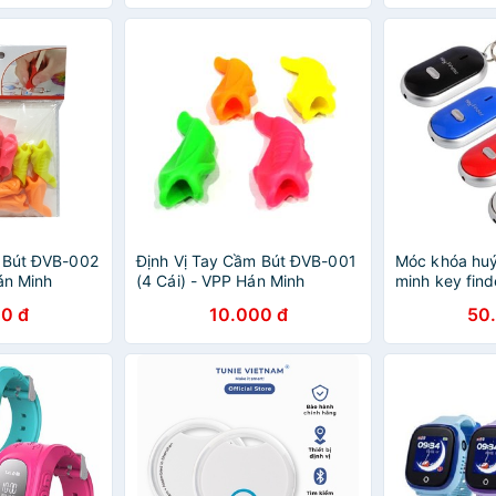
dõi
 Bút ĐVB-002
Định Vị Tay Cầm Bút ĐVB-001
Móc khóa huý
án Minh
(4 Cái) - VPP Hán Minh
minh key find
0 đ
10.000 đ
50