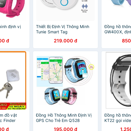
inh định vị
Thiết Bị Định Vị Thông Minh
Đồng hồ thôn
Tunie Smart Tag
GW400X, định
00 đ
219.000 đ
850
tìm đồ vật
Đồng Hồ Thông Minh Định Vị
Đồng hồ thô
c Finder
GPS Cho Trẻ Em Q528
KT22 gọi vid
có rung
00 đ
195.000 đ
1.25