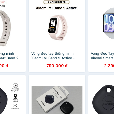
ông minh
Vòng đeo tay thông minh
Vòng Đeo Tay
art Band 2
Xiaomi Mi Band 9 Active -
Xiaomi Smart
 chính hãng
GiaPhucStore | Hàng Chính
GiaPhucStore
00 đ
790.000 đ
2.39
Hãng
Hãng