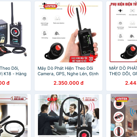
Theo Dõi,
Máy Dò Phát Hiện Theo Dõi
MÁY DÒ PHÁ
Vị K18 - Hàng
Camera, GPS, Nghe Lén, Định
THEO DÕI, G
Vị Detector M8000
ĐỊNH VỊ DE
00 đ
2.350.000 đ
2.44