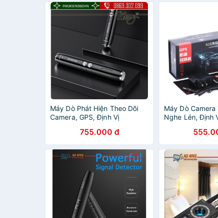
Máy Dò Phát Hiện Theo Dõi
Máy Dò Camera 
Camera, GPS, Định Vị
Nghe Lén, Định 
Detector T8
Chính Hãng
755.000 đ
555.0