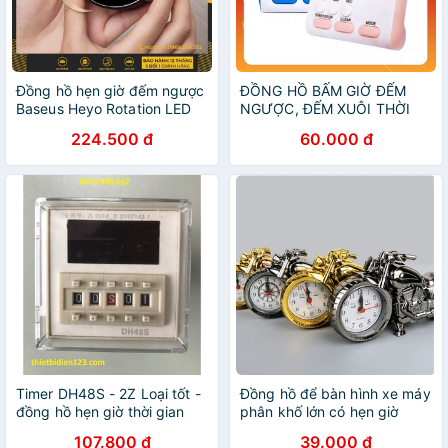
Đồng hồ hẹn giờ đếm ngược
ĐỒNG HỒ BẤM GIỜ ĐẾM
Baseus Heyo Rotation LED
NGƯỢC, ĐẾM XUÔI THỜI
Countdown Timer
GIAN, HẸN GIỜ, BÁO THỨC,
224.500 đ
60.000 đ
XEM GIỜ ĐỂ BÀN MINI
NHIỀU MÀU MÀN HÌNH LCD
Timer DH48S - 2Z Loại tốt -
Đồng hồ để bàn hình xe máy
đồng hồ hẹn giờ thời gian
phân khố lớn có hẹn giờ
DH48S-2Z
107.800 đ
39.000 đ