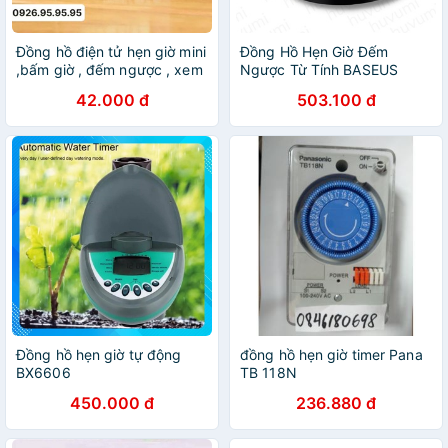
Đồng hồ điện tử hẹn giờ mini
Đồng Hồ Hẹn Giờ Đếm
,bấm giờ , đếm ngược , xem
Ngược Từ Tính BASEUS
giờ
4.5V Màn Hình LED Có Âm
42.000 đ
503.100 đ
Thanh Tiện Dụng Cho Để
Bàn Văn Phòng Nhà Bếp
LV716
Đồng hồ hẹn giờ tự động
đồng hồ hẹn giờ timer Pana
BX6606
TB 118N
450.000 đ
236.880 đ