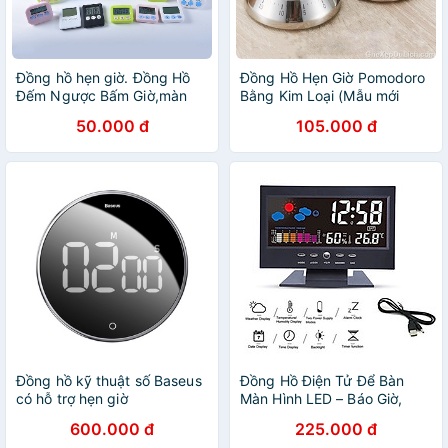
Đồng hồ hẹn giờ. Đồng Hồ
Đồng Hồ Hẹn Giờ Pomodoro
Đếm Ngược Bấm Giờ,màn
Bằng Kim Loại (Mẫu mới
hình LCD kỹ thuật số
2021)
50.000 đ
105.000 đ
Đồng hồ kỹ thuật số Baseus
Đồng Hồ Điện Tử Để Bàn
có hỗ trợ hẹn giờ
Màn Hình LED – Báo Giờ,
Nhiệt Độ, Hẹn Giờ Đa Năng
600.000 đ
225.000 đ