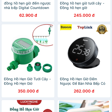
đồng hồ hẹn giờ đếm ngược
Đồng hồ hẹn giờ tưới cây -
nhà bếp Digital Countdown
Đồng hồ hẹn giờ
Timer Kitchen Timer Alarm
62.900 đ
245.000 đ
Clock Interval
Đồng Hồ Hẹn Giờ Tưới Cây -
Đồng Hồ Hẹn Giờ Đếm
Đồng Hồ Hẹn Giờ
Ngược Để Bàn Nhà Bếp Có
Âm Thanh Baseus Heyo
350.000 đ
262.000 đ
Rotation Countdown Timer
Pro - TopLink