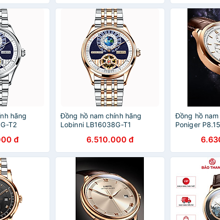
ính hãng
Đồng hồ nam chính hãng
Đồng hồ nam 
8G-T2
Lobinni LB16038G-T1
Poniger P8.1
000 đ
6.510.000 đ
6.63