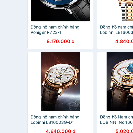
Đồng hồ nam chính hãng
Đồng hồ nam ch
Poniger P7.23-1
Lobinni LB1600
8.170.000 đ
4.840.
Đồng hồ nam chính hãng
Đồng hồ Nam ch
Lobinni LB16003G-D1
LOBINNI No.160
4.640.000 đ
5.020.