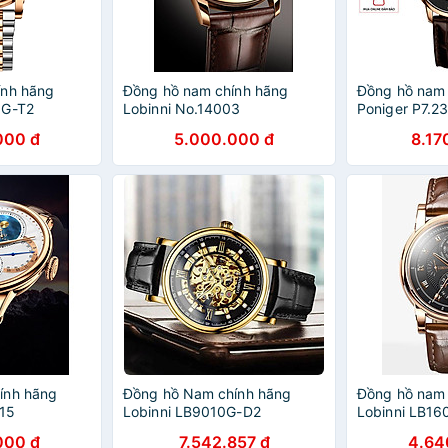
ính hãng
Đồng hồ nam chính hãng
Đồng hồ nam 
3G-T2
Lobinni No.14003
Poniger P7.2
000 đ
5.000.000 đ
8.17
ính hãng
Đồng hồ Nam chính hãng
Đồng hồ nam 
15
Lobinni LB9010G-D2
Lobinni LB1
000 đ
7.542.857 đ
4.64