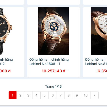
ính hãng
Đồng hồ nam chính hãng
Đồng hồ nam 
0-2
Lobinni No.18081-1
Lobinni No.8
000 đ
10.257.143 đ
6.35
Trang 1/15
1
2
3
4
5
6
7
8
9
10
»