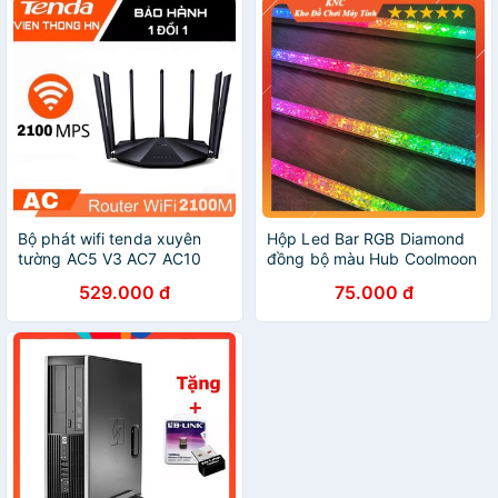
Bộ phát wifi tenda xuyên
Hộp Led Bar RGB Diamond
tường AC5 V3 AC7 AC10
đồng bộ màu Hub Coolmoon
AC11 AC23 - modem wifi
độ dài 28cm
529.000 đ
75.000 đ
kích sóng router nối sóng
khuếch đại - vienthonghn