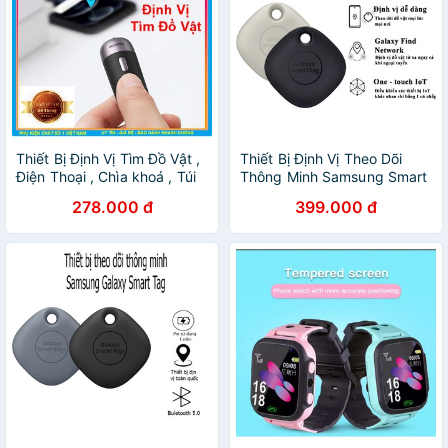
Thiết Bị Định Vị Tìm Đồ Vật ,
Thiết Bị Định Vị Theo Dõi
Điện Thoại , Chìa khoá , Túi
Thông Minh Samsung Smart
xách Thất Lạc Thông Minh
Tag EI-T53000 - Hàng
278.000 đ
399.000 đ
Baseus ZLFDQT3 Chính
Chính Hãng - Bảo Hành Lỗi 1
Hãng
Đổi 1