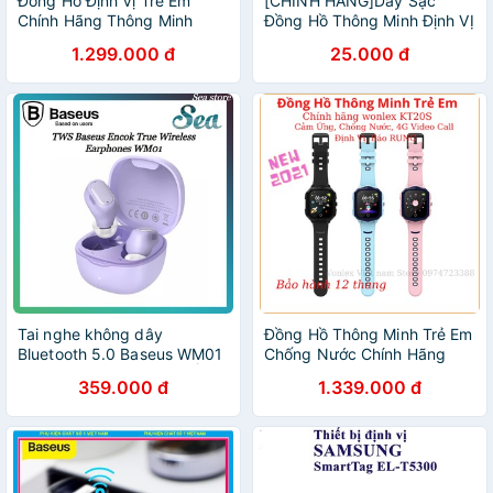
Đồng Hồ Định Vị Trẻ Em
[CHÍNH HÃNG]Dây Sạc
Chính Hãng Thông Minh
Đồng Hồ Thông Minh Định VỊ
Wonlex KT24, KT24S, Chống
GPS Cho Trẻ Em Wonlex
1.299.000 đ
25.000 đ
Nước, Có RUNG, 4G Video
GW100, GW400S, GW400X,
Call, nghe gọi Giá Rẻ
KT01, TD-06W, DF25, DF31,
DF
Tai nghe không dây
Đồng Hồ Thông Minh Trẻ Em
Bluetooth 5.0 Baseus WM01
Chống Nước Chính Hãng
- Thiết kế thông minh - Ổn
Wonlex KT20S, 4G VIDEO
359.000 đ
1.339.000 đ
định - Chống ồn - Pin trâu -
CALL, Nghe Gọi Định Vị,
Chính hãng
Cảm Ứng, Báo RUNG Giá Rẻ