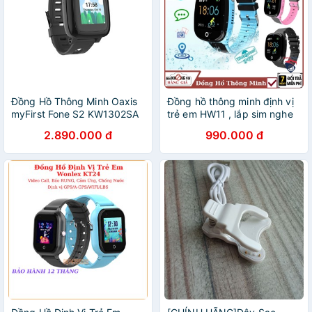
Đồng Hồ Thông Minh Oaxis
Đồng hồ thông minh định vị
myFirst Fone S2 KW1302SA
trẻ em HW11 , lắp sim nghe
Định Vị GPS Kết Nối Với Ứng
gọi , chống nước ip67 , Định
2.890.000 đ
990.000 đ
Dụng Trên Andrid & IOS -
vị GPS , Bảo hành chính
Hàng Chính Hãng
hãng