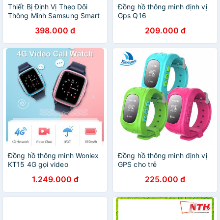
Thiết Bị Định Vị Theo Dõi
Đồng hồ thông minh định vị
Thông Minh Samsung Smart
Gps Q16
Tag EI-T53000 - Hàng
398.000 đ
209.000 đ
Chính Hãng - Bảo Hành Lỗi 1
Đổi 1
Đồng hồ thông minh Wonlex
Đồng hồ thông minh định vị
KT15 4G gọi video
GPS cho trẻ
1.249.000 đ
225.000 đ