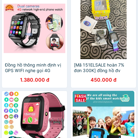
Đồng hồ thông minh định vị
[Mã 151ELSALE hoàn 7%
GPS WIFI nghe gọi 4G
đơn 300K] đồng hồ đv
VIDEO 2 Camera Giormani
thông minh Df28( vòng đeo
1.380.000 đ
450.000 đ
AW5
nhỏ gọn).