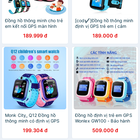
Đồng hồ thông minh cho trẻ
[cod✔]Đồng hồ thông minh
em kết nối GPS màn hình
định vị GPS trẻ em ( cảm
cảm ứng tiện dụng
ứng, camera, chông nước )
189.999 đ
189.000 đ
Monk City_ Q12 Đồng hồ
Đồng hồ định vị trẻ em GPS
thông minh có định vị GPS
Wonlex GW100 - Bảo hành
và chức năng gọi SOS
chính hãng 12 tháng
199.304 đ
509.000 đ