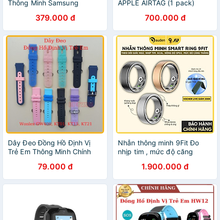
Thông Minh Samsung
APPLE AIRTAG (1 pack)
Galaxy Smart Tag Hàng
WHITE/TRẮNG - Hàng chính
379.000 đ
700.000 đ
Chính Hãng
hãng VN/A
Dây Đeo Đồng Hồ Định Vị
Nhẫn thông minh 9Fit Đo
Trẻ Em Thông Minh Chính
nhịp tim , mức độ căng
Hãng Wonlex KT01,
thẳng, kiểm tra giấc ngủ -
79.000 đ
1.900.000 đ
GW400X, GW400S, KT15,
Hàng chính hãng
KT21, KT23, KT24 KT20S
KT24S