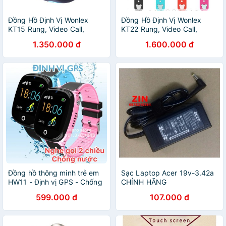
Đồng Hồ Định Vị Wonlex
Đồng Hồ Định Vị Wonlex
KT15 Rung, Video Call,
KT22 Rung, Video Call,
Chống Nước Chính Hãng
Chống Nước - Chính Hãng
1.350.000 đ
1.600.000 đ
Đồng hồ thông minh trẻ em
Sạc Laptop Acer 19v-3.42a
HW11 - Định vị GPS - Chống
CHÍNH HÃNG
nước IP67 - Camera
599.000 đ
107.000 đ