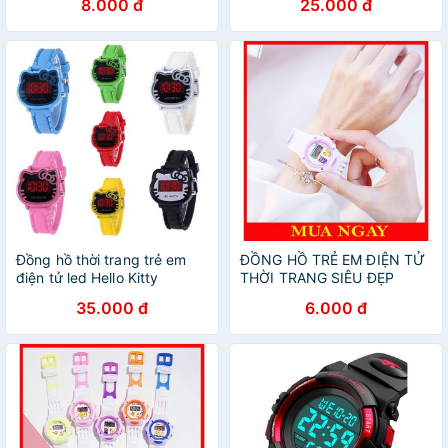
8.000 đ
25.000 đ
Đồng hồ thời trang trẻ em
ĐỒNG HỒ TRẺ EM ĐIỆN TỬ
điện tử led Hello Kitty
THỜI TRANG SIÊU ĐẸP
DH81
35.000 đ
6.000 đ