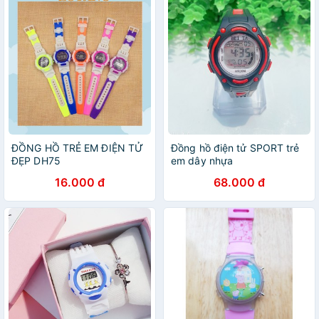
ĐỒNG HỒ TRẺ EM ĐIỆN TỬ
Đồng hồ điện tử SPORT trẻ
ĐẸP DH75
em dây nhựa
16.000 đ
68.000 đ