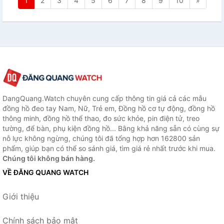
1
2
3
4
5
6
7
8
9
10
»
DangQuang.Watch chuyên cung cấp thông tin giá cả các mẫu
đồng hồ đeo tay Nam, Nữ, Trẻ em, Đồng hồ cơ tự động, đồng hồ
thông minh, đồng hồ thể thao, đo sức khỏe, pin điện tử, treo
tường, để bàn, phụ kiện đồng hồ... Bằng khả năng sẵn có cùng sự
nỗ lực không ngừng, chúng tôi đã tổng hợp hơn 162800 sản
phẩm, giúp bạn có thể so sánh giá, tìm giá rẻ nhất trước khi mua.
Chúng tôi không bán hàng.
VỀ ĐĂNG QUANG WATCH
Giới thiệu
Chính sách bảo mật