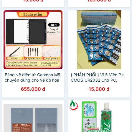
Học Online Bảo Hành 12
tháng
Bảng vẽ điện tử Gaomon M5
{ PHÂN PHỐI } Vỉ 5 Viên Pin
chuyên dùng cho vẽ đồ họa
CMOS CR2032 Cho PC,
và dạy online
Laptop, Đò dùng điện tử
655.000 đ
15.000 đ