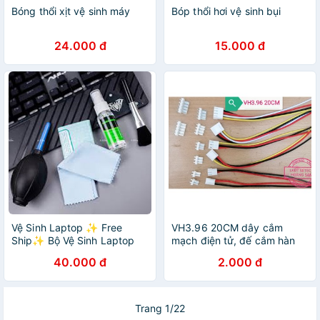
Bóng thổi xịt vệ sinh máy
Bóp thổi hơi vệ sinh bụi
24.000 đ
15.000 đ
Vệ Sinh Laptop ✨ Free
VH3.96 20CM dây cắm
Ship✨ Bộ Vệ Sinh Laptop
mạch điện tử, đế cắm hàn
KINGMASTER 6 Món - Hàng
mạch header 3.96 mm
40.000 đ
2.000 đ
Chính Hãng
Trang 1/22