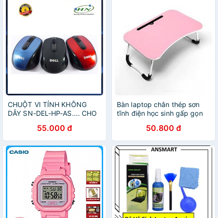
CHUỘT VI TÍNH KHÔNG
Bàn laptop chân thép sơn
DÂY SN-DEL-HP-AS.... CHO
tĩnh điện học sinh gấp gọn
VĂN PHÒNG VÀ HỌC SINH
có khe cắm ipad thông
55.000 đ
50.800 đ
SINH VIÊN
minh(IPAD)