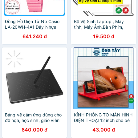
Đồng Hồ Điện Tử Nữ Casio
Bộ Vệ Sinh Laptop , Máy
LA-20WH-4A1 Dây Nhựa
tính, Máy Ảnh,Bàn Phím,
Thiết bị điện tử 4 Món tiện
641.240 đ
19.500 đ
dụng
Bảng vẽ cảm ứng dùng cho
KÍNH PHÓNG TO MÀN HÌNH
đồ họa, học sinh, giáo viên
ĐIỆN THOẠI 12 inch cho bé
HUION H430P kèm bút vẽ
học online
640.000 đ
43.000 đ
không cần pin