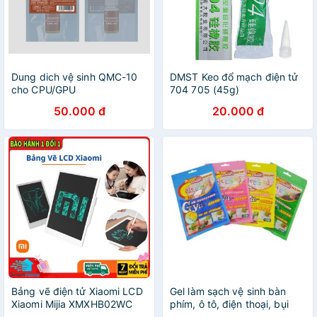
Dung dich vệ sinh QMC-10
DMST Keo đổ mạch điện tử
cho CPU/GPU
704 705 (45g)
50.000 đ
20.000 đ
Bảng vẽ điện tử Xiaomi LCD
Gel làm sạch vệ sinh bàn
Xiaomi Mijia XMXHB02WC
phím, ô tô, điện thoại, bụi
bẩn, laptop trọng lượng