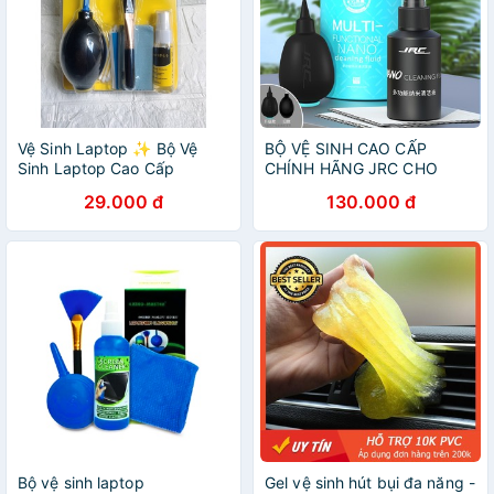
Vệ Sinh Laptop ✨ Bộ Vệ
BỘ VỆ SINH CAO CẤP
Sinh Laptop Cao Cấp
CHÍNH HÃNG JRC CHO
Arigato 6 in 1 cho Máy tính
MACBOOK/LAPTOP
29.000 đ
130.000 đ
Macbook Máy ảnh Màn hình
Bộ vệ sinh laptop
Gel vệ sinh hút bụi đa năng -