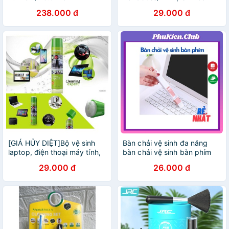
năng cho máy tính, TV,
238.000 đ
29.000 đ
Laptop, điện thoại, ô tô /
Bình xịt khí nén 360 VNET
[GIÁ HỦY DIỆT]Bộ vệ sinh
Bàn chải vệ sinh đa năng
laptop, điện thoại máy tính,
bàn chải vệ sinh bàn phím
Tv đa năng Handboss / Yni /
29.000 đ
26.000 đ
GIGA 360