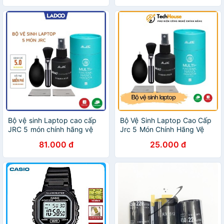
Bộ vệ sinh Laptop cao cấp
Bộ Vệ Sinh Laptop Cao Cấp
JRC 5 món chính hãng vệ
Jrc 5 Món Chính Hãng Vệ
sinh Laptop, Điện thoại, Máy
Sinh Laptop, Điện Thoại,
81.000 đ
25.000 đ
ảnh, Màn hình máy tính
Máy Ảnh, Màn Hình Máy
Tính