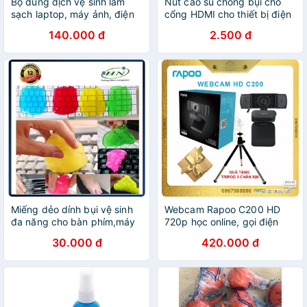
Bộ dung dịch vệ sinh làm
Nút cao su chống bụi cho
sạch laptop, máy ảnh, điện
cổng HDMI cho thiết bị điện
thoại, đồ công nghệ hãng
tử, máy tính, ti vi, âm li, màn
140.000 đ
2.500 đ
3M thương hiệu Mỹ
hình, máy chiếu...
Miếng dẻo dính bụi vệ sinh
Webcam Rapoo C200 HD
đa năng cho bàn phím,máy
720p học online, gọi điện
tính....
video, webcam họp trực
30.000 đ
420.000 đ
tuyến, Live Stream Hàng
chính hãng, cắm là chạy