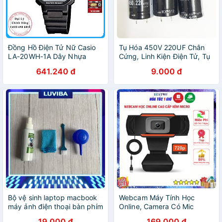
Đồng Hồ Điện Tử Nữ Casio
Tụ Hóa 450V 220UF Chân
LA-20WH-1A Dây Nhựa
Cứng, Linh Kiện Điện Tử, Tụ
Điện
641.240 đ
9.000 đ
Bộ vệ sinh laptop macbook
Webcam Máy Tính Học
máy ảnh điện thoại bàn phím
Online, Camera Có Mic
máy tính LUVIBA VS01
720p, 1080p Cho Laptop
19.000 đ
169.000 đ