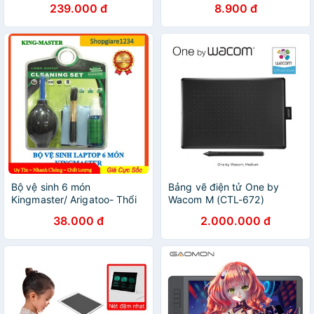
239.000 đ
8.900 đ
80gram
Bộ vệ sinh 6 món
Bảng vẽ điện tử One by
Kingmaster/ Arigatoo- Thổi
Wacom M (CTL-672)
bay bụi bẩn, vệ sinh màn
38.000 đ
2.000.000 đ
hình LCD cho TV, Máy tính