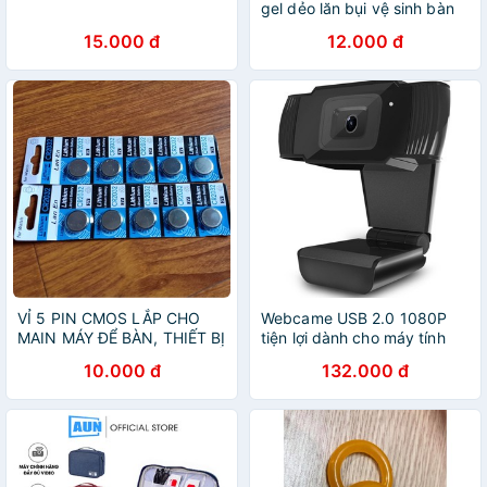
gel dẻo lăn bụi vệ sinh bàn
phím laptop, vệ sinh bàn
15.000 đ
12.000 đ
phím máy tính
VỈ 5 PIN CMOS LẮP CHO
Webcame USB 2.0 1080P
MAIN MÁY ĐỂ BÀN, THIẾT BỊ
tiện lợi dành cho máy tính
ĐIỆN TỬ, REMOTE, MỘT SỐ
học online
10.000 đ
132.000 đ
DÒNG LAPTOP