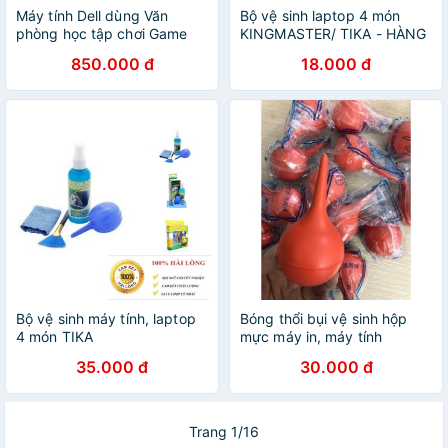
Máy tính Dell dùng Văn
Bộ vệ sinh laptop 4 món
phòng học tập chơi Game
KINGMASTER/ TIKA - HÀNG
nhẹ
CHÍNH HÃNG
850.000 đ
18.000 đ
Bộ vệ sinh máy tính, laptop
Bóng thổi bụi vệ sinh hộp
4 món TIKA
mực máy in, máy tính
555.shopphukienvtq
35.000 đ
30.000 đ
Trang 1/16