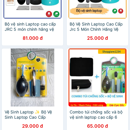
Bộ vệ sinh Laptop cao cấp
Bộ Vệ Sinh Laptop Cao Cấp
JRC 5 món chính hãng vệ
Jrc 5 Món Chính Hãng Vệ
sinh Laptop, Điện thoại, Máy
Sinh Laptop, Điện Thoại,
81.000 đ
25.000 đ
ảnh, Màn hình máy tính
Máy Ảnh, Màn Hình Máy
Tính
Vệ Sinh Laptop ✨ Bộ Vệ
Combo túi chống sốc và bộ
Sinh Laptop Cao Cấp
vệ sinh laptop cao cấp 6
Arigato 6 in 1 cho Máy tính
món
29.000 đ
65.000 đ
Macbook Máy ảnh Màn hình