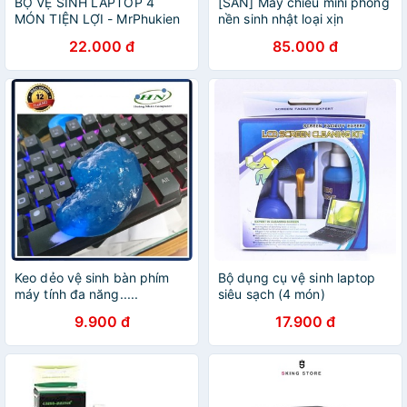
BỘ VỆ SINH LAPTOP 4
[SẴN] Máy chiếu mini phông
MÓN TIỆN LỢI - MrPhukien
nền sinh nhật loại xịn
22.000 đ
85.000 đ
Keo dẻo vệ sinh bàn phím
Bộ dụng cụ vệ sinh laptop
máy tính đa năng.....
siêu sạch (4 món)
9.900 đ
17.900 đ