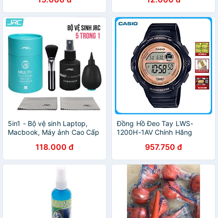
phím máy tính
5in1 - Bộ vệ sinh Laptop,
Đồng Hồ Đeo Tay LWS-
Macbook, Máy ảnh Cao Cấp
1200H-1AV Chính Hãng
- Hàng Nhập Khẩu - Chính
118.000 đ
957.750 đ
Hãng JRC