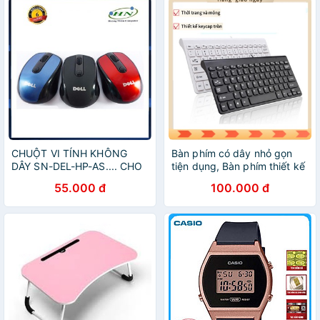
CHUỘT VI TÍNH KHÔNG
Bàn phím có dây nhỏ gọn
DÂY SN-DEL-HP-AS.... CHO
tiện dụng, Bàn phím thiết kế
VĂN PHÒNG VÀ HỌC SINH
mỏng cao cấp cho dân văn
55.000 đ
100.000 đ
SINH VIÊN
phòng, học sinh