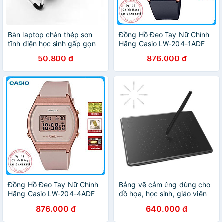
Bàn laptop chân thép sơn
Đồng Hồ Đeo Tay Nữ Chính
tĩnh điện học sinh gấp gọn
Hãng Casio LW-204-1ADF
có khe cắm ipad thông
Dây Nhựa
50.800 đ
876.000 đ
minh(IPAD)
Đồng Hồ Đeo Tay Nữ Chính
Bảng vẽ cảm ứng dùng cho
Hãng Casio LW-204-4ADF
đồ họa, học sinh, giáo viên
Dây Nhựa
HUION H430P kèm bút vẽ
876.000 đ
640.000 đ
không cần pin