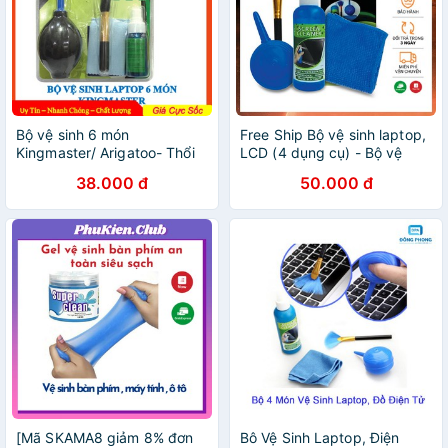
Bộ vệ sinh 6 món
Free Ship Bộ vệ sinh laptop,
Kingmaster/ Arigatoo- Thổi
LCD (4 dụng cụ) - Bộ vệ
bay bụi bẩn, vệ sinh màn
sinh 4 món Bàn Phím PC
38.000 đ
50.000 đ
hình LCD cho TV, Máy tính
Xanh Official
[Mã SKAMA8 giảm 8% đơn
Bô Vệ Sinh Laptop, Điện