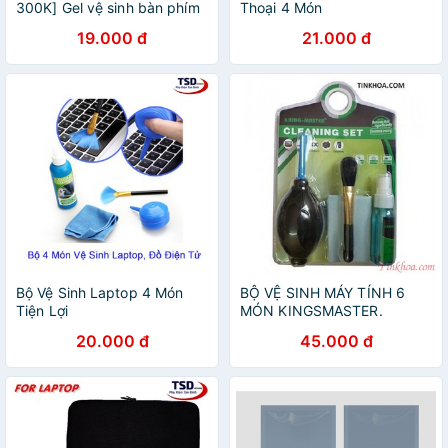
300K] Gel vệ sinh bàn phím
Thoại 4 Món
máy tính Super clean ( loại
19.000 đ
21.000 đ
xanh nước biển cao cấp )
Bộ Vệ Sinh Laptop 4 Món
BỘ VỆ SINH MÁY TÍNH 6
Tiện Lợi
MÓN KINGSMASTER.
20.000 đ
45.000 đ