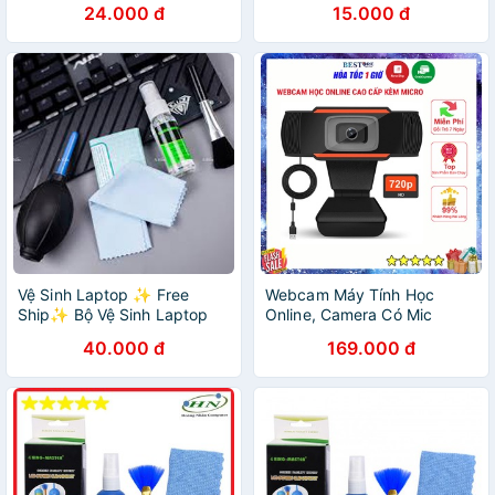
24.000 đ
15.000 đ
Vệ Sinh Laptop ✨ Free
Webcam Máy Tính Học
Ship✨ Bộ Vệ Sinh Laptop
Online, Camera Có Mic
KINGMASTER 6 Món - Hàng
720p, 1080p Cho Laptop
40.000 đ
169.000 đ
Chính Hãng
Học Online Bảo Hành 12
tháng