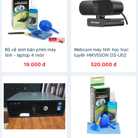
Bộ vệ sinh bàn phím máy
Webcam máy tính học trực
tính - laptop 4 món
tuyến HIKVISION DS-U02
full HD
19.000 đ
520.000 đ