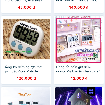
ngược đấu giá, live stream
inox 304 hình núi lửa/ UFO
điện tử mini M3
(loại tốt)
45.000 đ
140.000 đ
Đồng hồ đếm ngược thời
Đồng hồ bấm giờ đếm
gian báo động điện tử
ngược để bàn âm báo to, sử
(countdown timer) version 2
dụng pin
120.000 đ
42.000 đ