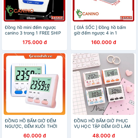
Đồng hồ mini đếm ngược
[ GIÁ SỐC ] Đồng hồ bấm
canino 3 trong 1 FREE SHIP
giờ đếm ngược 4 in 1
175.000 đ
160.000 đ
ĐỒNG HỒ BẤM GIỜ ĐẾM
ĐỒNG HỒ BẤM GIỜ PHỤC
NGƯỢC, ĐẾM XUÔI THỜI
VỤ HỌC TẬP ĐẾM GIỜ LÀM
GIAN, HẸN GIỜ, BÁO THỨC,
BÀI
60.000 đ
48.000 đ
XEM GIỜ ĐỂ BÀN MINI