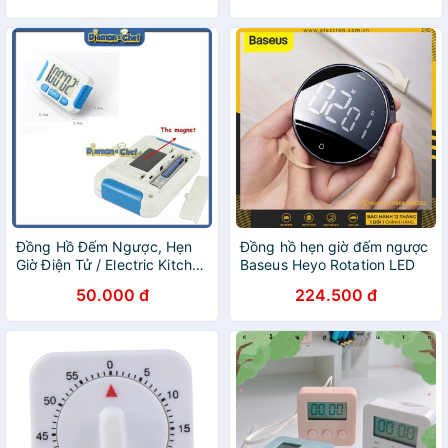
NHIỀU MÀU MÀN HÌNH LCD
Đồng Hồ Đếm Ngược, Hẹn
Đồng hồ hẹn giờ đếm ngược
Giờ Điện Tử / Electric Kitchen
Baseus Heyo Rotation LED
Timer V2
Countdown Timer
50.000 đ
224.500 đ