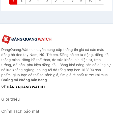
1
2
3
4
5
6
7
8
9
10
»
DangQuang.Watch chuyên cung cấp thông tin giá cả các mẫu
đồng hồ đeo tay Nam, Nữ, Trẻ em, Đồng hồ cơ tự động, đồng hồ
thông minh, đồng hồ thể thao, đo sức khỏe, pin điện tử, treo
tường, để bàn, phụ kiện đồng hồ... Bằng khả năng sẵn có cùng sự
nỗ lực không ngừng, chúng tôi đã tổng hợp hơn 162800 sản
phẩm, giúp bạn có thể so sánh giá, tìm giá rẻ nhất trước khi mua.
Chúng tôi không bán hàng.
VỀ ĐĂNG QUANG WATCH
Giới thiệu
Chính sách bảo mật