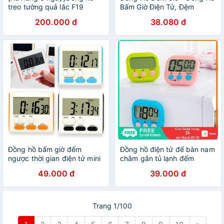
treo tường quả lắc F19
Bấm Giờ Điện Tử, Đệm
Lidushop1
Ngược Có Giá Đỡ Để Bàn
200.000 đ
38.080 đ
8771
Đồng hồ bấm giờ đếm
Đồng hồ điện tử để bàn nam
ngược thời gian điện tử mini
châm gắn tủ lạnh đếm
bỏ túi V3 ( giá mmm)
ngược thời gian - GD0565
49.000 đ
39.000 đ
Trang 1/100