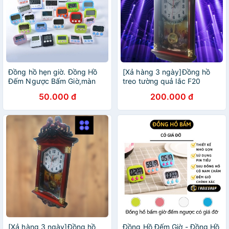
Đồng hồ hẹn giờ. Đồng Hồ
[Xả hàng 3 ngày]Đồng hồ
Đếm Ngược Bấm Giờ,màn
treo tường quả lắc F20
hình LCD kỹ thuật số
Lidushop1
50.000 đ
200.000 đ
[Xả hàng 3 ngày]Đồng hồ
Đồng Hồ Đếm Giờ - Đồng Hồ