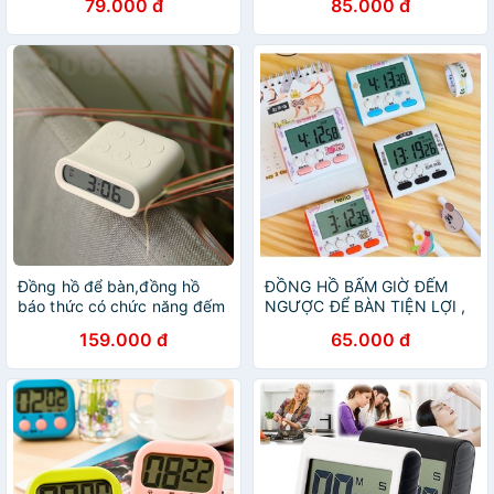
79.000 đ
85.000 đ
Đồng hồ để bàn,đồng hồ
ĐỒNG HỒ BẤM GIỜ ĐẾM
báo thức có chức năng đếm
NGƯỢC ĐỂ BÀN TIỆN LỢI ,
ngược (C5)
ÂM BÁO TO
159.000 đ
65.000 đ