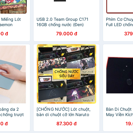
Miếng Lót
USB 2.0 Team Group C171
Phím Cơ Chu
raemon
16GB chống nước (Đen)
Full LED chố
0 đ
79.000 đ
379
 bằng da 2
[CHỐNG NƯỚC] Lót chuột,
Bàn Di Chuột
chống trượt
bàn di chuột cỡ lớn Naruto
May Viền Kíc
lựa
30x25x0,4c
0 đ
87.300 đ
19