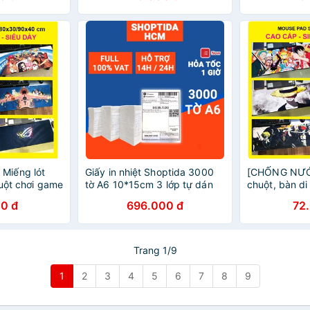
Miếng lót
Giấy in nhiệt Shoptida 3000
[CHỐNG NƯỚC
huột chơi game
tờ A6 10*15cm 3 lớp tự dán
chuột, bàn d
iêu DÀY 3mm
chống nước, sử dụng cho
lớn (80x30/9
0 đ
696.000 đ
72
CE
máy in
3 mm, ANIME
Trang 1/9
1
2
3
4
5
6
7
8
9