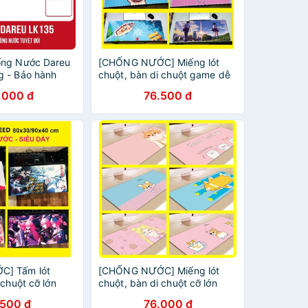
ống Nước Dareu
[CHỐNG NƯỚC] Miếng lót
 - Bảo hành
chuột, bàn di chuột game dễ
 Tháng chính
thương cỡ lớn 90x40/80x30,
.000 đ
76.500 đ
àng
DÀY 3mm
] Tấm lót
[CHỐNG NƯỚC] Miếng lót
 chuột cỡ lớn
chuột, bàn di chuột cỡ lớn
SU NO YAIBA-
80x30 siêu dày, mẫu cún
.500 đ
76.000 đ
ỨU NHÂN
cưng tặng bạn gái