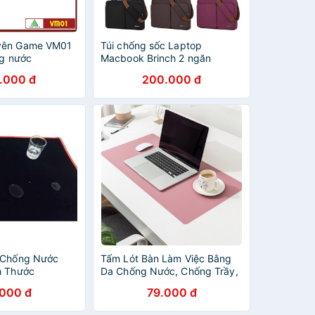
yên Game VM01
Túi chống sốc Laptop
ng nước
Macbook Brinch 2 ngăn
chống nước quai đeo, xách
.000 đ
200.000 đ
(Chính hãng)
 Chống Nước
Tấm Lót Bàn Làm Việc Bằng
h Thước
Da Chống Nước, Chống Trầy,
m
Nhiều kích Cỡ Nhiều Màu
.000 đ
79.000 đ