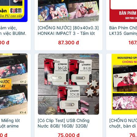
làm việc,
[CHỐNG NƯỚC] [80x40x0.3]
Bàn Phím Ch
m việc BUBM.
HONKAI IMPACT 3 - Tấm lót
LK135 Gaming
m da chống
chuột, bàn di chuột, mouse
toàn quốc 24
00 đ
87.300 đ
167
y xước, dễ
pad game SIZE lớn
hãng Mai Ho
Miếng lót
[Có Clip Test] USB Chống
[CHỐNG NƯỚC
uột anime
Nước 8GB/ 16GB/ 32GB/
chuột, bàn di
a - Diệt Quỷ
64GB - Bảo Hành 1 Năm Lỗi 1
ANIME KIMET
0 đ
75.000 đ
76
on Slayer
Đổi 1
DIỆT QUỶ C