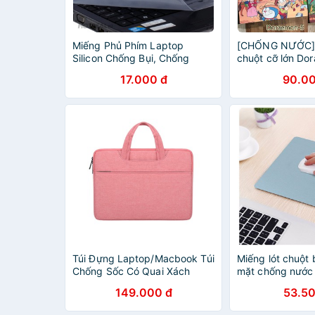
Miếng Phủ Phím Laptop
[CHỐNG NƯỚC] 
Silicon Chống Bụi, Chống
chuột cỡ lớn Do
Nước Cho Bàn Phím
17.000 đ
90.00
Túi Đựng Laptop/Macbook Túi
Miếng lót chuột
Chống Sốc Có Quai Xách
mặt chống nước 
Chống Nước Nhiều Màu Sắc
nhiều màu chọn 
149.000 đ
53.50