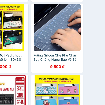
] Pad chuột,
Miếng Silicon Che Phủ Chắn
cỡ lớn (80x30
Bụi, Chống Nước Bảo Vệ Bàn
, hình game đẹp
Phím Laptop 13-17 Inch
.000 đ
9.500 đ