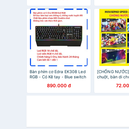
Bàn phím cơ Edra EK308 Led
[CHỐNG NƯỚC] 
RGB - Có Kê tay - Blue switch
chuột, bàn di c
- Led viền - Chống nước - BH
cỡ lớn 80x30, s
890.000 đ
72.00
24 tháng
ANIME ONE PIE