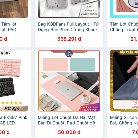
Tấm lót
Bag KBDFans Full Layout | Túi
Tấm Lót Chuộ
uột, PAD
Đựng Bàn Phím Chống Shock
Chống Trượt 
 lớn
Cao Cấp | Chống Nước | Lót
Dễ Thương, 
0 đ
568.291 đ
21
Nhung | Cặp Đựng Phím |
Quốc, Chống
VCK
BEYOU
a EK387 Pink
Miếng Lót Chuột Da Hai Mặt,
Miếng Silico
RGB LED,
Bàn Di Chuột, Pad Chuột cỡ
Bụi, Chống N
hính Hãng
lớn 80 x40cm, 100 x50cm
Phím Laptop (
00 đ
50.000 đ
7.
chống thấm nước, chống trầy