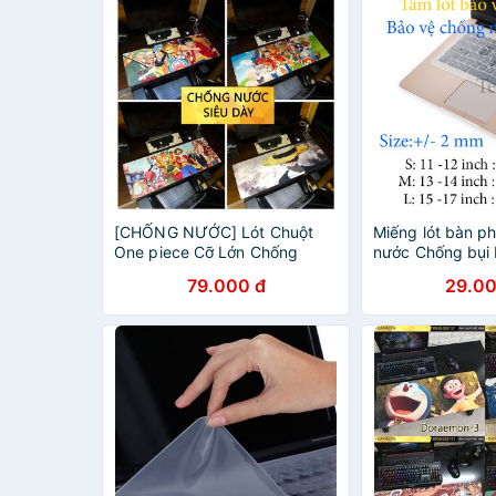
[CHỐNG NƯỚC] Lót Chuột
Miếng lót bàn p
One piece Cỡ Lớn Chống
nước Chống bụi
Nước Cực Đẹp
79.000 đ
29.00