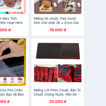
t Máy Tính
Miếng lót chuột, Pad chuột
Hình Hoạt Hình
hình chữ nhật 26 x 21cm Giá
Phong Cách Hàn
Rẻ siêu dễ thương, chống
.000 đ
19.000 đ
 Thấm Nước -
trượt, chống thấm nước
n Che Phủ Chắn
Miếng Lót Phím Chuột, Bàn Di
ước Bảo Vệ Bàn
Chuột Chống Nước Viền Đỏ -
nhiều size)
Kích Thước Tùy Chọn
000 đ
25.000 đ