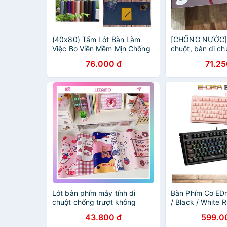
(40x80) Tấm Lót Bàn Làm
[CHỐNG NƯỚC] 
Việc Bo Viền Mềm Mịn Chống
chuột, bàn di ch
Nước
CHUỘT game cỡ
76.000 đ
71.25
Lót bàn phím máy tính di
Bàn Phím Cơ EDr
chuột chống trượt không
/ Black / White 
thấm nước LIZAMO BDC06
Chống Nước - C
43.800 đ
599.0