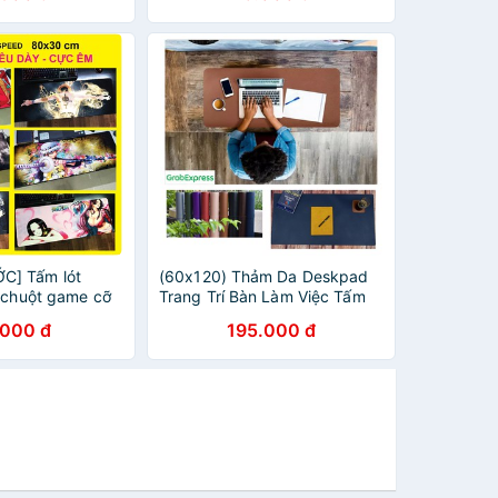
] Tấm lót
(60x120) Thảm Da Deskpad
i chuột game cỡ
Trang Trí Bàn Làm Việc Tấm
0x40) siêu DÀY
Lót Bàn Làm Việc Bo Viền
.000 đ
195.000 đ
 ONE PIECE
Mềm Mịn Chống Nước