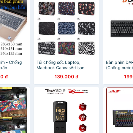
hím - Chống
Túi chống sốc Laptop,
Bàn phím DA
 bẩn
Macbook CanvasArtisan
(Chống nước
chống nước, chống sốc 6
0 đ
139.000 đ
199
chiều