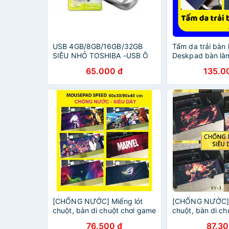
USB 4GB/8GB/16GB/32GB
Tấm da trải bàn 
SIÊU NHỎ TOSHIBA -USB Ô
Deskpad bàn là
TÔ(CHỐNG NƯỚC)(bh 12
Tấm lót bàn phí
65.000 đ
135.0
Tháng)
nước, chống trầ
dàng vệ sinh
[CHỐNG NƯỚC] Miếng lót
[CHỐNG NƯỚC] 
chuột, bàn di chuột chơi game
chuột, bàn di ch
cỡ lớn 80x30/90x40, siêu
Kimetsu No Yaib
76.500 đ
87.30
DÀY, ANIME NARUTO
Cứu Nhân - Dem