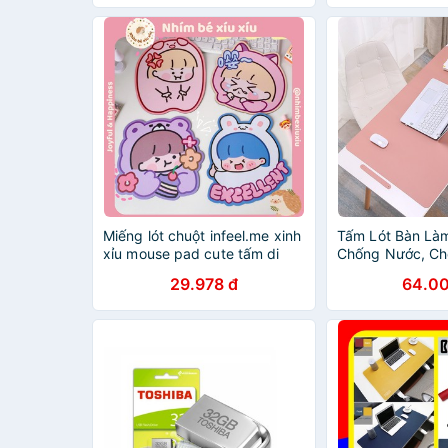
Miếng lót chuột infeel.me xinh
Tấm Lót Bàn Là
xỉu mouse pad cute tấm di
Chống Nước, Ch
chuột chống thấm nước
Nhiều Kích Cỡ L
29.978 đ
64.00
Cao Cấp, Di Chu