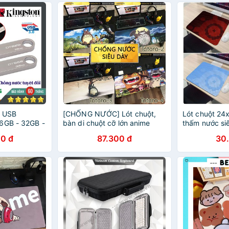
 USB
[CHỐNG NƯỚC] Lót chuột,
Lót chuột 24
6GB - 32GB -
bàn di chuột cỡ lớn anime
thấm nước si
Totoro
[24x32cm]
0 đ
87.300 đ
30