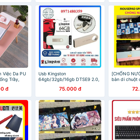
m Việc Da PU
Usb Kingston
[CHỐNG NƯỚC
ống Trầy,
64gb/32gb/16gb DTSE9 2.0,
bàn di chuột 
ớn, Nhiều Màu
thiết kế nhỏ gọn, vỏ kim loại
cm) DÀY 3mm
0 đ
75.000 đ
72
ột Dễ Dàng
chống nước