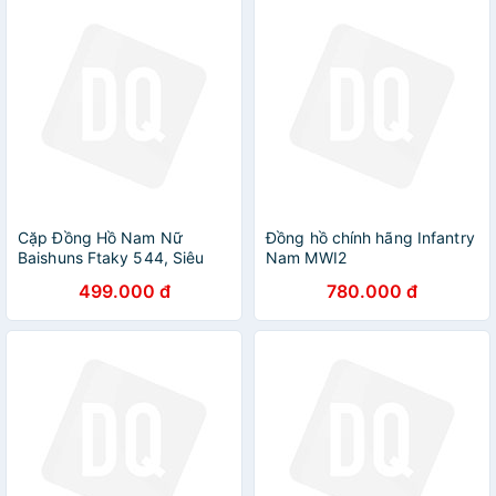
Cặp Đồng Hồ Nam Nữ
Đồng hồ chính hãng Infantry
Baishuns Ftaky 544, Siêu
Nam MWI2
Sang Kính Sapphire chống
499.000 đ
780.000 đ
xước vô cùng đẹp đẽ,
chống nước tuyệt đối - Hàng
chính hãng