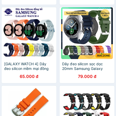
[GALAXY WATCH 4] Dây
Dây đeo silicon sọc dọc
đeo silicon mềm mại đồng
20mm Samsung Galaxy
hồ Samsung Galaxy Watch
Watch 1/3 41/42mm, Watch
65.000 đ
79.000 đ
4, Watch 4 Classic
Active 1/2, Gear S2 (ZD06)