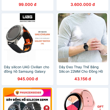
Galaxy Watch 4 và Galaxy
99.000 đ
3.600.000 đ
Watch 4 Classic
Dây silicon UAG Civilian cho
Dây Đeo Thay Thế Bằng
đồng hồ Samsung Galaxy
Silicon 22MM Cho Đồng Hồ
Watch 46mm
Samsung-Galaxy -Watch 3
945.000 đ
43.156 đ
45mm -Huawei gt 2 Pro