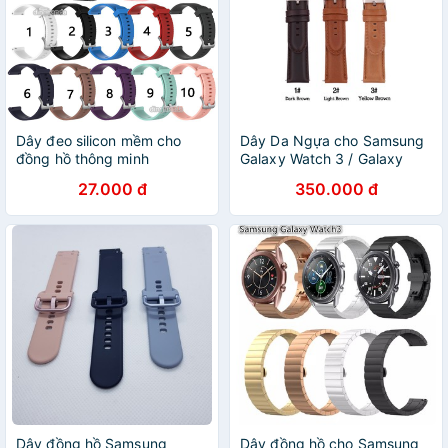
Dây đeo silicon mềm cho
Dây Da Ngựa cho Samsung
đồng hồ thông minh
Galaxy Watch 3 / Galaxy
Samsung Galaxy Watch
Watch Active 2 / Ticwatch
27.000 đ
350.000 đ
Pro / Huawei Watch GT2.
Dây đồng hồ Samsung
Dây đồng hồ cho Samsung