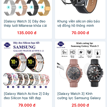
[Galaxy Watch 3] Dây đeo
Khung viền silicon dẻo bảo
thép lưới Milanese khóa cài
vệ đồng hồ thông minh
Samsung Galaxy Watch 3
Samsung Galaxy Watch 3
135.000 đ
70.000 đ
45mm / Watch 3 41mm
[Galaxy Watch Active 2] Dây
[Galaxy Watch 3] Kính
đeo Silicon họa tiết đẹp
cường lực Samsung Galaxy
Samsung Galaxy Watch
Watch 3
79.000 đ
25.000 đ
Active 2