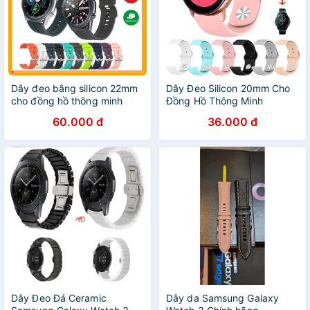
Dây đeo bằng silicon 22mm
Dây Đeo Silicon 20mm Cho
cho đồng hồ thông minh
Đồng Hồ Thông Minh
Samsung Galaxy Watch 3
Samsung Galaxy Gear S2
60.000 đ
36.000 đ
45mm, Amazfit GTR2, GTR
Galaxy Watch Active / Active
2e
2 / Samsung Galaxy Watch
42mm
Dây Đeo Đá Ceramic
Dây da Samsung Galaxy