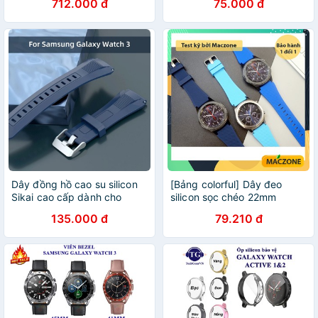
712.000 đ
75.000 đ
Active 2
Dây đồng hồ cao su silicon
[Bảng colorful] Dây đeo
Sikai cao cấp dành cho
silicon sọc chéo 22mm
Samsung galaxy watch 3 41
Samsung Galaxy Watch 1/3
135.000 đ
79.210 đ
và 45mm
45mm 46mm, Gear S3
(ZD05)