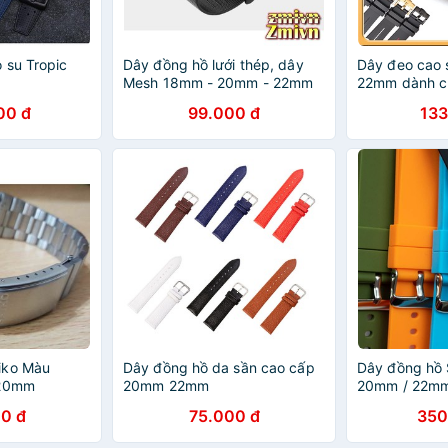
 su Tropic
Dây đồng hồ lưới thép, dây
Dây đeo cao
Mesh 18mm - 20mm - 22mm
22mm dành c
Rolex Mings
00 đ
99.000 đ
133
21mm
iko Màu
Dây đồng hồ da sần cao cấp
Dây đồng hồ S
 20mm
20mm 22mm
20mm / 22mm 
0 đ
75.000 đ
350