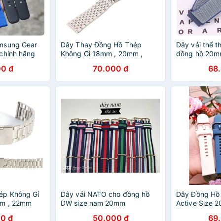
msung Gear
Dây Thay Đồng Hồ Thép
Dây vải thể t
chính hãng
Không Gỉ 18mm , 20mm ,
đồng hồ 20m
22mm
0 đ
70.000 đ
68
ép Không Gỉ
Dây vải NATO cho đồng hồ
Dây Đồng Hồ
mm , 22mm
DW size nam 20mm
Active Size 
0 đ
50.000 đ
69