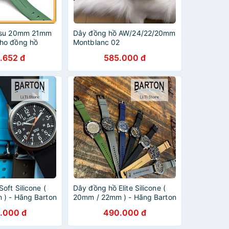
 su 20mm 21mm
Dây đồng hồ AW/24/22/20mm
ho đồng hồ
Montblanc 02
hi dòng 20mm
.652 đ
585.000 đ
oft Silicone (
Dây đồng hồ Elite Silicone (
) - Hãng Barton
20mm / 22mm ) - Hãng Barton
.000 đ
490.000 đ