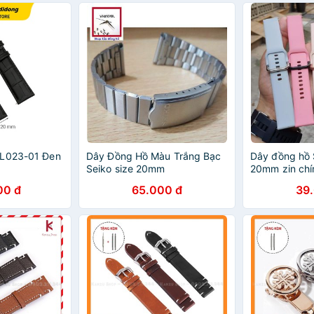
 L023-01 Đen
Dây Đồng Hồ Màu Trắng Bạc
Dây đồng hồ 
Seiko size 20mm
20mm zin chí
00 đ
65.000 đ
39