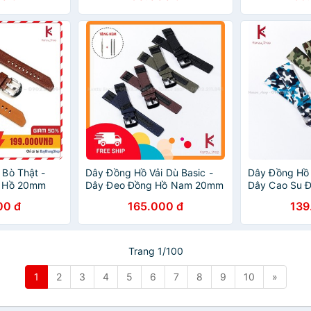
Bò Thật -
Dây Đồng Hồ Vải Dù Basic -
Dây Đồng Hồ 
g Hồ 20mm
Dây Đeo Đồng Hồ Nam 20mm
Dây Cao Su 
22mm 24mm
22mm 24mm
00 đ
165.000 đ
139
Trang 1/100
1
2
3
4
5
6
7
8
9
10
»