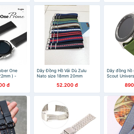
bber One
Dây Đồng Hồ Vải Dù Zulu
Dây đồng hồ 
22mm ) -
Nato size 18mm 20mm
Scout Univer
20mm/22mm
00 đ
52.200 đ
890