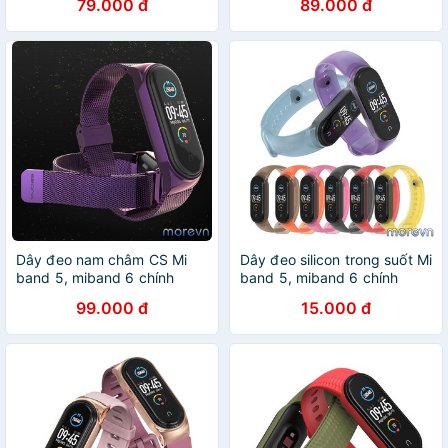
79.000 đ
89.000 đ
đeo thay thế mi band 6,
thay thế mi band 6, miband
MiBand 5 MIJOBS
5 NYLON PLUS
Dây đeo nam châm CS Mi
Dây đeo silicon trong suốt Mi
band 5, miband 6 chính
band 5, miband 6 chính
hãng Mijobs - dây đeo thay
hãng Mijobs - dây đeo thay
99.000 đ
15.000 đ
thế mi band 6, miband 5
thế mi band 6,miband 5
milanese loop CS
trong suốt Mijobs