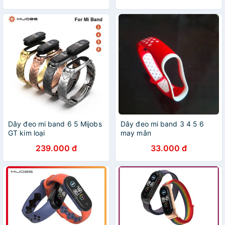
Dây đeo mi band 6 5 Mijobs
Dây đeo mi band 3 4 5 6
GT kim loại
may mắn
239.000 đ
33.000 đ