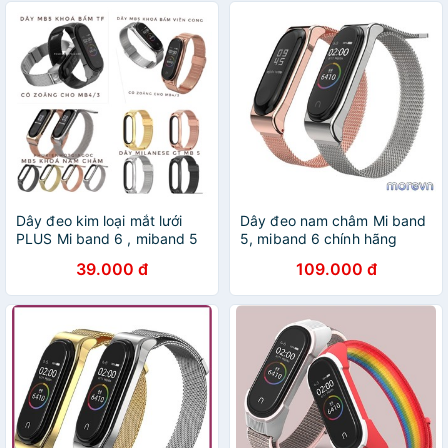
Dây đeo kim loại mắt lưới
Dây đeo nam châm Mi band
PLUS Mi band 6 , miband 5
5, miband 6 chính hãng
chính hãng Mijobs - dây
Mijobs - dây đeo thay thế mi
39.000 đ
109.000 đ
mesh thay thế mi band 6, Mi
band 6, miband 5 milanese
band 5 kim loại
loop MIJOBS