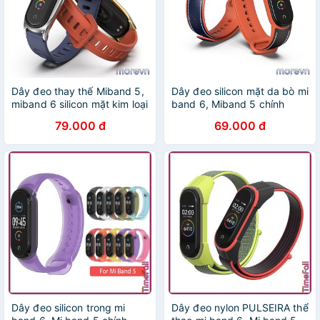
Dây đeo thay thế Miband 5,
Dây đeo silicon mặt da bò mi
miband 6 silicon mặt kim loại
band 6, Miband 5 chính
PLUS, CLASSIC chính hãng
hãng MIJOBS, dây đeo thay
79.000 đ
69.000 đ
MIJOBS - dây đeo mi band
thế mi band 5, miband 6 da
6, mi band 5
bò
Dây đeo silicon trong mi
Dây đeo nylon PULSEIRA thể