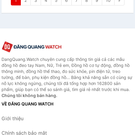
1
2
3
4
5
6
7
8
9
10
»
DangQuang.Watch chuyên cung cấp thông tin giá cả các mẫu
đồng hồ đeo tay Nam, Nữ, Trẻ em, Đồng hồ cơ tự động, đồng hồ
thông minh, đồng hồ thể thao, đo sức khỏe, pin điện tử, treo
tường, để bàn, phụ kiện đồng hồ... Bằng khả năng sẵn có cùng sự
nỗ lực không ngừng, chúng tôi đã tổng hợp hơn 162800 sản
phẩm, giúp bạn có thể so sánh giá, tìm giá rẻ nhất trước khi mua.
Chúng tôi không bán hàng.
VỀ ĐĂNG QUANG WATCH
Giới thiệu
Chính sách bảo mật