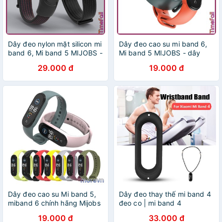
Dây đeo nylon mặt silicon mi
Dây đeo cao su mi band 6,
band 6, Mi band 5 MIJOBS -
Mi band 5 MIJOBS - dây
dây đeo thay thế miband 5,
đeo thay thế miband 5,
29.000 đ
19.000 đ
miband 6 nylon chính hãng
miband 6 cao su chính hãng
MIJOBS
MIJOBS
Dây đeo cao su Mi band 5,
Dây đeo thay thế mi band 4
miband 6 chính hãng Mijobs
đeo co | mi band 4
- dây đeo cao su thay thế mi
19.000 đ
33.000 đ
band 6, miband 5 (Mijobs)