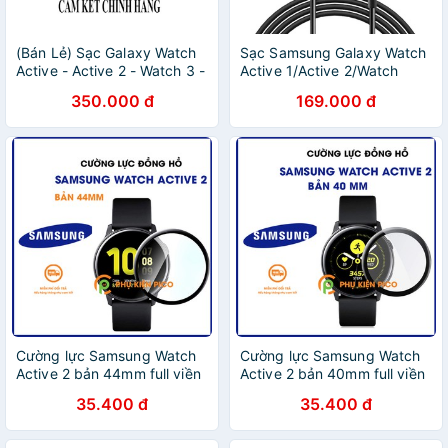
(Bán Lẻ) Sạc Galaxy Watch
Sạc Samsung Galaxy Watch
Active - Active 2 - Watch 3 -
Active 1/Active 2/Watch
Watch 4 Chính Hãng
3/Watch 4 chất lượng tốt
350.000 đ
169.000 đ
Samsung
Cường lực Samsung Watch
Cường lực Samsung Watch
Active 2 bản 44mm full viền
Active 2 bản 40mm full viền
- Kính cường lực đồng hồ
- Kính cường lực đồng hồ
35.400 đ
35.400 đ
Samsung Galaxy Watch
Samsung Galaxy Watch
Active 2 bản 44mm
Active 2 bản 40mm