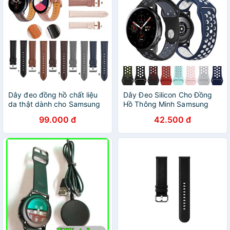
Dây đeo đồng hồ chất liệu
Dây Đeo Silicon Cho Đồng
da thật dành cho Samsung
Hồ Thông Minh Samsung
Galaxy Watch Active 2
Galaxy Watch Active 2
99.000 đ
42.500 đ
40mm 44mm
40mm 44mm Gear S2