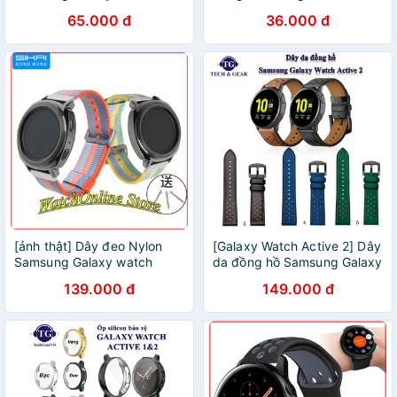
Active 2
Samsung Galaxy Gear S2
65.000 đ
36.000 đ
Galaxy Watch Active / Active
2 / Samsung Galaxy Watch
42mm
[ảnh thật] Dây đeo Nylon
[Galaxy Watch Active 2] Dây
Samsung Galaxy watch
da đồng hồ Samsung Galaxy
active/active 2 (Sikai )
Watch Active 2 ( size 20mm)
139.000 đ
149.000 đ