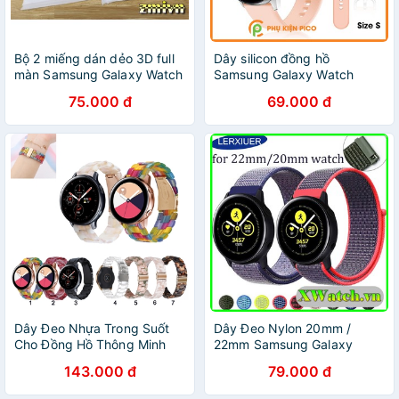
Bộ 2 miếng dán dẻo 3D full
Dây silicon đồng hồ
màn Samsung Galaxy Watch
Samsung Galaxy Watch
Active / Active 2 40mm
Active 2 40/44mm bản rộng
75.000 đ
69.000 đ
20mm
Dây Đeo Nhựa Trong Suốt
Dây Đeo Nylon 20mm /
Cho Đồng Hồ Thông Minh
22mm Samsung Galaxy
Samsung Galaxy Watch
Watch 3 45mm / 46mm /
143.000 đ
79.000 đ
Active 2 For Galaxy Watch3
42mm / Active 2 Gear S3 S2
41mm/ Watch 42mm/Gear
...