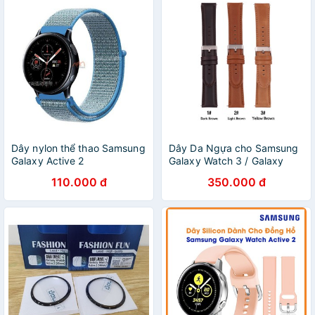
Dây nylon thể thao Samsung
Dây Da Ngựa cho Samsung
Galaxy Active 2
Galaxy Watch 3 / Galaxy
Watch Active 2 / Ticwatch
110.000 đ
350.000 đ
Pro / Huawei Watch GT2.