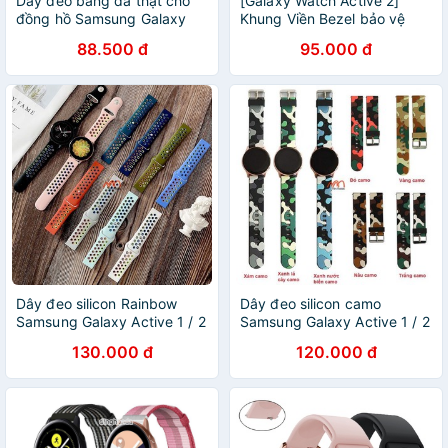
Dây đeo bằng da thật cho
[Galaxy Watch Active 2]
đồng hồ Samsung Galaxy
Khung Viền Bezel bảo vệ
Watch Active 2
đồng hồ Samsung Galaxy
88.500 đ
95.000 đ
Watch Active 2
Dây đeo silicon Rainbow
Dây đeo silicon camo
Samsung Galaxy Active 1 / 2
Samsung Galaxy Active 1 / 2
130.000 đ
120.000 đ