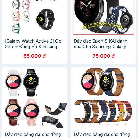
[Galaxy Watch Active 2] Ốp
Dây đeo Sport SIKAI dành
Silicon Đồng Hồ Samsung
cho Cho Samsung Galaxy
Galaxy Watch Active 2
Watch Active 2 42mm 44mm
65.000 đ
75.000 đ
/ Galaxy Watch Active ...
Dây đeo bằng da cho đồng
Dây đeo bằng da cho đồng