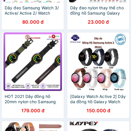
Dây đeo Samsung Watch 3/
Dây đeo nylon thay thế cho
Active/ Active 2/ Watch
đồng hồ Samsung Galaxy
46mm (DSK)
Active 2
80.000 đ
23.000 đ
HOT 2021 Dây đồng hồ
[Galaxy Watch Active 2] Dây
20mm nylon cho Samsung
da đồng hồ Galaxy Watch
Galaxy Watch Active/Active
Active 2 chốt thông minh
179.000 đ
150.000 đ
2 44mm 40mm/Galaxy
Watch 3 41mm/Galaxy
Watch