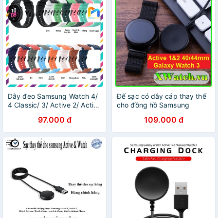
Dây đeo Samsung Watch 4/
Đế sạc có dây cáp thay thế
4 Classic/ 3/ Active 2/ Active
cho đồng hồ Samsung
(DGT)
Galaxy Watch 4 Galaxy
97.000 đ
109.000 đ
Active R500 / Active 2 /
Galaxy Watch 3 41mm /
45mm