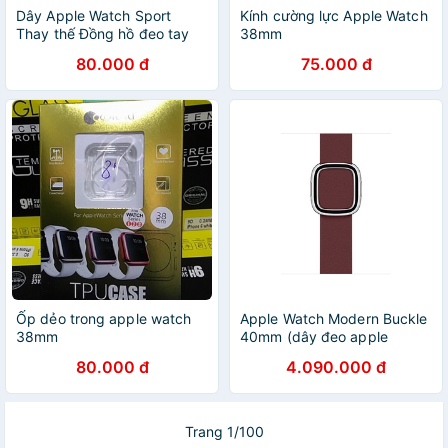
Dây Apple Watch Sport
Kính cường lực Apple Watch
Thay thế Đồng hồ đeo tay
38mm
Dây đeo cổ tay Dành cho
80.000 đ
75.000 đ
Apple iwatch Loạt 1/2/3/4
44-42-40-38MM
Ốp dẻo trong apple watch
Apple Watch Modern Buckle
38mm
40mm (dây đeo apple
watch)
80.000 đ
4.090.000 đ
Trang 1/100