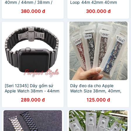
40mm / 44mm / 38mm /
Loop 44m 42mm 40mm
42mm
38mm
380.000 đ
300.000 đ
[Seri 12345] Dây gốm sứ
Dây đeo da cho Apple
Apple Watch 38mm - 44mm
Watch Size 38mm, 40mm,
42mm, 44mm họa tiết Dior
289.000 đ
125.000 đ
cực sang trọng