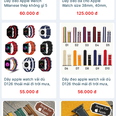
Dây đeo Apple Watch
Dây đeo da cho Apple
Milanese thép không gỉ 5
Watch size 38mm, 40mm,
MÀU size 38mm-40mm-
42mm, 44mm hoạt tiết
60.000 đ
125.000 đ
42mm-44mm siêu đẹp
Burberry đẹp sang trọng
Dây apple watch vải dù
Dây đeo apple watch vải dù
D126 thoải mái đi trời mưa,
D126 thoải mái đi trời mưa,
dây đeo apple watch series
dây apple watch series 3, 4,
55.000 đ
56.000 đ
3, 4, 5, 6, SE, size 38mm-
5, 6, SE, size 38mm-40mm-
40mm-42mm-44mm
42mm-44mm