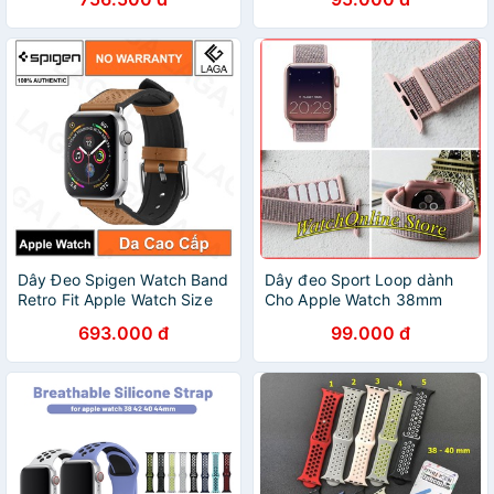
45mm
Dây Đeo Silicon Size 38mm/
40mm/ 42mm/ 44mm
Dây Đeo Spigen Watch Band
Dây đeo Sport Loop dành
Retro Fit Apple Watch Size
Cho Apple Watch 38mm
38mm / 40mm / 42mm /
40mm 42mm 44mm (Hồng
693.000 đ
99.000 đ
44mm / 41mm / 45mm
nude)