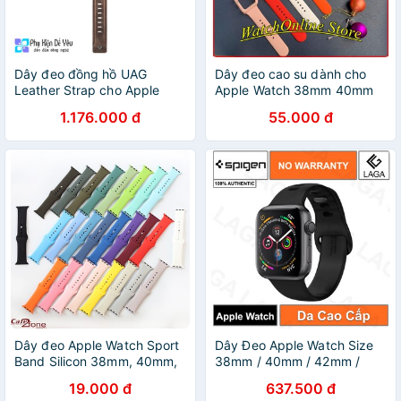
Dây đeo đồng hồ UAG
Dây đeo cao su dành cho
Leather Strap cho Apple
Apple Watch 38mm 40mm
Watch 40/38mm cho Apple
42mm 44mm
1.176.000 đ
55.000 đ
Watch S6 và Apple watch
SE
Dây đeo Apple Watch Sport
Dây Đeo Apple Watch Size
Band Silicon 38mm, 40mm,
38mm / 40mm / 42mm /
42mm và 44mm
44mm Spigen Watch Band
19.000 đ
637.500 đ
Air Fit