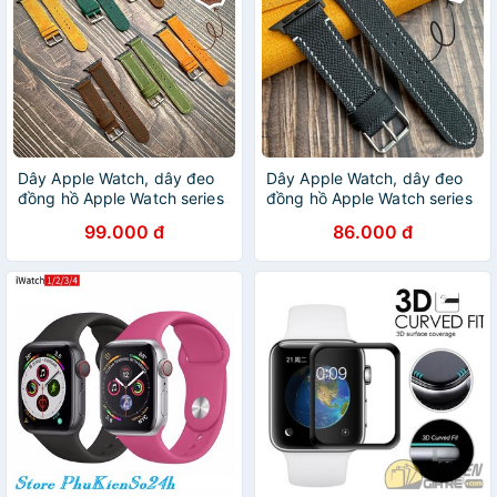
Dây Apple Watch, dây đeo
Dây Apple Watch, dây đeo
đồng hồ Apple Watch series
đồng hồ Apple Watch series
3 4 5 6 da bò sáp Tristar
3 4 5 6 7 da Epsom Pháp
99.000 đ
86.000 đ
size 38mm 40mm 42mm
size 38mm 40mm 42mm
44mm handmade thủ công
44mm handmade thủ công