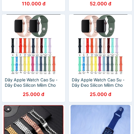
110.000 đ
52.000 đ
Đồng Hồ Thông Minh
Dây Apple Watch Cao Su -
Dây Apple Watch Cao Su -
Dây Đeo Silicon Mềm Cho
Dây Đeo Silicon Mềm Cho
Đồng Hồ Thông Minh Apple
Đồng Hồ Thông Minh Apple
25.000 đ
25.000 đ
Watch Iwatch Size 38mm
Watch Iwatch Size 38mm
42mm 40mm 44mm
42mm 40mm 44mm