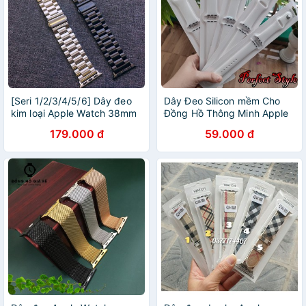
[Seri 1/2/3/4/5/6] Dây đeo
Dây Đeo Silicon mềm Cho
kim loại Apple Watch 38mm
Đồng Hồ Thông Minh Apple
40mm 42mm 44mm
Watch 38mm 42mm 40mm
179.000 đ
59.000 đ
44mm nhiều mầu