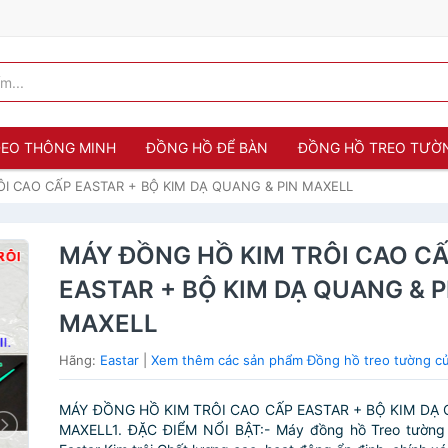
 ĐEO THÔNG MINH
ĐỒNG HỒ ĐỂ BÀN
ĐỒNG HỒ TREO TƯỜ
I CAO CẤP EASTAR + BỘ KIM DẠ QUANG & PIN MAXELL
MÁY ĐỒNG HỒ KIM TRÔI CAO C
EASTAR + BỘ KIM DẠ QUANG & P
MAXELL
Hãng:
Eastar
|
Xem thêm các sản phẩm Đồng hồ treo tường củ
MÁY ĐỒNG HỒ KIM TRÔI CAO CẤP EASTAR + BỘ KIM DẠ 
MAXELL1. ĐẶC ĐIỂM NỔI BẬT:- Máy đồng hồ Treo tường