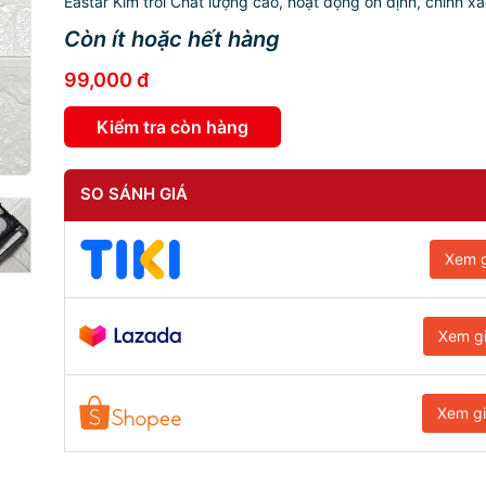
Eastar Kim trôi Chất lượng cao, hoạt động ổn định, chính xác
Còn ít hoặc hết hàng
99,000 đ
Kiểm tra còn hàng
SO SÁNH GIÁ
Xem g
Xem g
Xem g