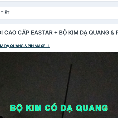
 TIẾT
RÔI CAO CẤP EASTAR + BỘ KIM DẠ QUANG &
IM DẠ QUANG & PIN MAXELL