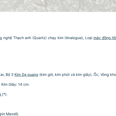
 nghệ Thạch anh (Quartz) chạy kim (Analogue), Loại
máy đồng hồ 
ar, Bộ 3
Kim Dạ quang
(kim giờ, kim phút và kim giây), Ốc, Vòng kh
, Kim Giây: 14 cm.
ng
(*).
pin Maxell).