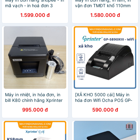
mã vạch - in hoá đơn 3
vận đơn TMĐT khổ 110mm
trong 1 Xprinter XP 350B
Xprinter XP-420B
1.599.000 đ
1.580.000 đ
Máy in nhiệt, in hóa đơn, in
[XẢ KHO 5000 cái] Máy in
bill K80 chính hãng Xprinter
hóa đơn Wifi Ocha POS GP-
A160H cổng USB
5890XIII [WIFI+USB] Máy in
995.000 đ
590.000 đ
bill Không Dây Cao Cấp