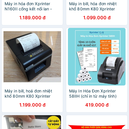
Máy in hóa đơn Xprinter
Máy in bill, hóa đơn nhiệt
N160II cổng kết nối lan -
khổ 80mm K80 Xprinter
Hàng Nhập Khẩu + Tặng 5
A160M/A160H Kèm giấy in
1.189.000 đ
1.099.000 đ
cuộn giấy in
Máy in bill, hoá đơn nhiệt
Máy In Hóa Đơn Xprinter
khổ 80mm K80 Xprinter
58IIH (chỉ in từ máy tính)
A300 USB
Khổ Giấy K58 Free 10 Cuộn
1.199.000 đ
419.000 đ
Giấy In K58