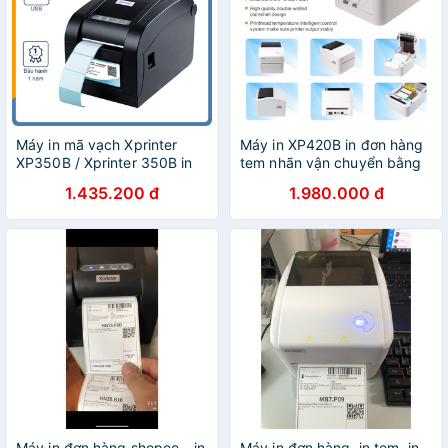
Máy in mã vạch Xprinter
Máy in XP420B in đơn hàng
XP350B / Xprinter 350B in
tem nhãn vận chuyển bằng
decal 2 tem và in vận đơn
điện thoại iphone Adroid
1.435.200 đ
1.980.000 đ
TMDT Shopee Giá Rẻ Nhất
máy tính Macbook Windown
Shopee
qua Wifi LAN
Máy in đơn hàng shopee - in
Máy in đơn hàng, in tem, in