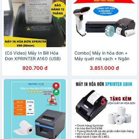
(Có Video) Máy In Bill Hóa
Combo[ Máy in hóa đơn +
Đơn XPRINTER A160 (USB)
Máy quét mã vạch + Ngăn
Có Cắt Giấy Tự Động
kéo để tiền] Bộ sản phẩm hỗ
920.700 đ
3.851.000 đ
trợ bán hàng cho shop thời
trang giá ưu đãi