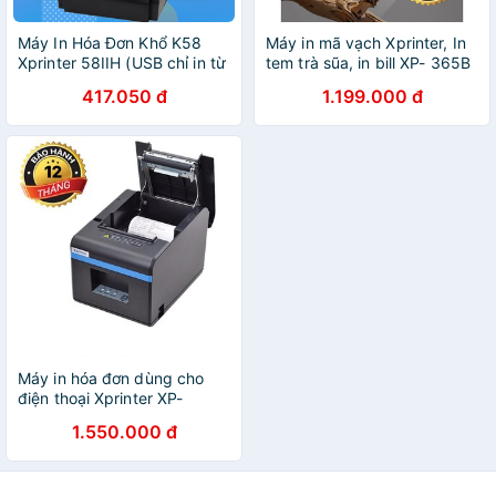
Máy In Hóa Đơn Khổ K58
Máy in mã vạch Xprinter, In
Xprinter 58IIH (USB chỉ in từ
tem trà sũa, in bill XP- 365B
máy tính) BẢO HÀNH 12
Hàng Nhập Khẩu Model
417.050 đ
1.199.000 đ
THÁNG
2019
Máy in hóa đơn dùng cho
điện thoại Xprinter XP-
N160II (WIFI MODEM 2020)
1.550.000 đ