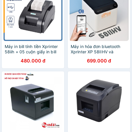
Máy in bill tính tiền Xprinter
Máy in hóa đơn bluetooth
58iih + 05 cuộn giấy in bill
Xprinter XP 58IIHV và
58IIHB in bill thẻ nạp điện
480.000 đ
699.000 đ
thoại từ ứng dụng Viettelpay
Pro