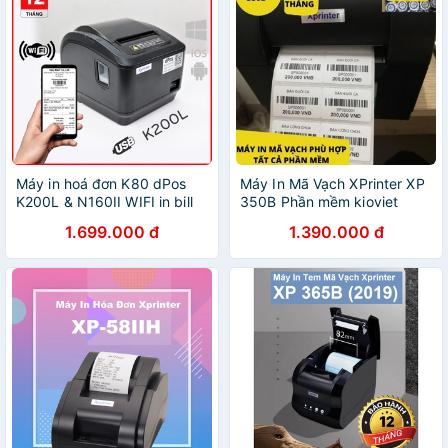
Máy in hoá đơn K80 dPos
Máy In Mã Vạch XPrinter XP
K200L & N160II WIFI in bill
350B Phần mềm kioviet
Không Dây qua WIFI từ điện
1.699.000 đ
1.390.000 đ
thoại máy tính PC