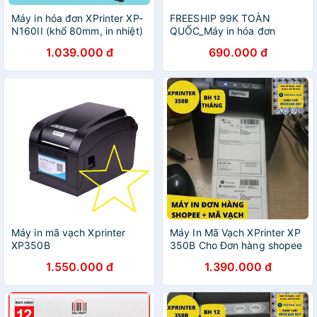
Máy in hóa đơn XPrinter XP-
FREESHIP 99K TOÀN
N160II (khổ 80mm, in nhiệt)
QUỐC_Máy in hóa đơn
- Tùy chọn cổng
Xprinter k58 IIH ( tặng kèm
1.039.000 đ
690.000 đ
5 cuộn giấy in)
Máy in mã vạch Xprinter
Máy In Mã Vạch XPrinter XP
XP350B
350B Cho Đơn hàng shopee
1.550.000 đ
1.390.000 đ