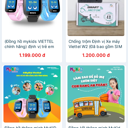
(Đồng hồ mykids VIETTEL
Chống trộm Định vị Xe máy
chính hãng) định vị trẻ em
Viettel W2 (Đã bao gồm SIM
nghe gọi chống nước bảo
1 năm) - SMART MOTOR W2
1.199.000 đ
1.200.000 đ
hành 6 tháng tặng sim định
CÓ REMOTE- thiết bị định vị
vị
giá rẻ nhất
Đồng hồ thông minh MyKID
Đồng Hồ thông minh MyKid