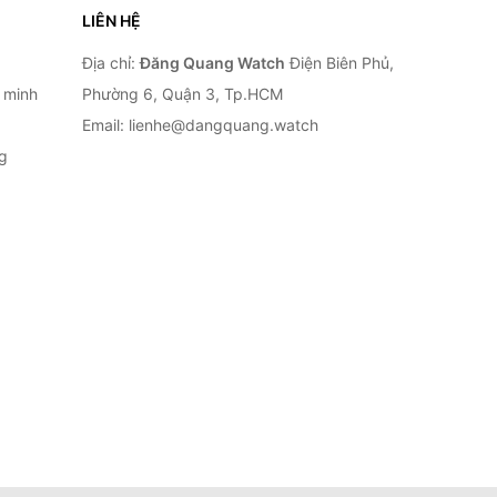
LIÊN HỆ
Địa chỉ:
Đăng Quang Watch
Điện Biên Phủ,
 minh
Phường 6, Quận 3, Tp.HCM
Email: lienhe@dangquang.watch
g