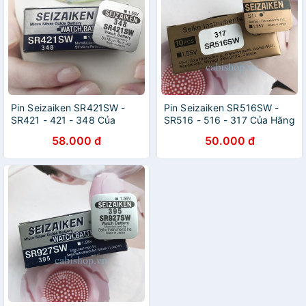
Pin Seizaiken SR421SW -
Pin Seizaiken SR516SW -
SR421 - 421 - 348 Của
SR516 - 516 - 317 Của Hãng
Hãng Seiko - Pin Đồng Hồ
Seiko - Pin Đồng Hồ Đeo Tay
58.000 đ
50.000 đ
Đeo Tay Chính Hãng Nhật
Chính Hãng Nhật Bản Giá Rẻ
Bản