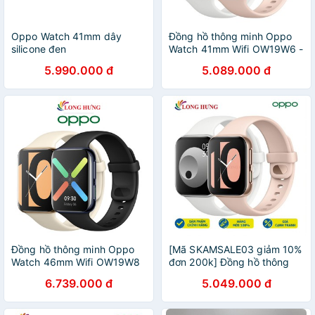
Oppo Watch 41mm dây
Đồng hồ thông minh Oppo
silicone đen
Watch 41mm Wifi OW19W6 -
Hàng chính hãng
5.990.000 đ
5.089.000 đ
Đồng hồ thông minh Oppo
[Mã SKAMSALE03 giảm 10%
Watch 46mm Wifi OW19W8
đơn 200k] Đồng hồ thông
- Hàng chính hãng
minh Oppo Watch 41mm Wifi
6.739.000 đ
5.049.000 đ
OW19W6 - Hàng chính hãng