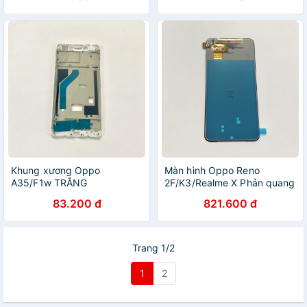
Khung xương Oppo
Màn hình Oppo Reno
A35/F1w TRẮNG
2F/K3/Realme X Phản quang
ĐEN
83.200 đ
821.600 đ
Trang 1/2
1
2