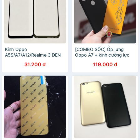
Kính Oppo
[COMBO SỐC] Ốp lưng
A5S/A7/A12/Realme 3 ĐEN
Oppo A7 + kính cường lực
9D full màn full keo
31.200 đ
119.000 đ