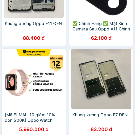
Khung xương Oppo F11 ĐEN
✅ Chính Hãng ✅ Mặt Kính
Camera Sau Oppo A11 Chính
Hãng Giá Rẻ
88.400 đ
62.100 đ
[Mã ELMALL10 giảm 10%
Khung xương Oppo F7 ĐEN
đơn 500K] Oppo Watch
41mm dây silicone hồng
5.990.000 đ
83.200 đ