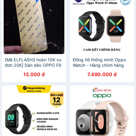
[Mã ELFLASH3 hoàn 10K xu
Đồng hồ thông minh Oppo
đơn 20K] Dán dẻo OPPO F9
Watch - Hàng chính hãng
siêu bền trong suốt
15.000 đ
7.490.000 đ