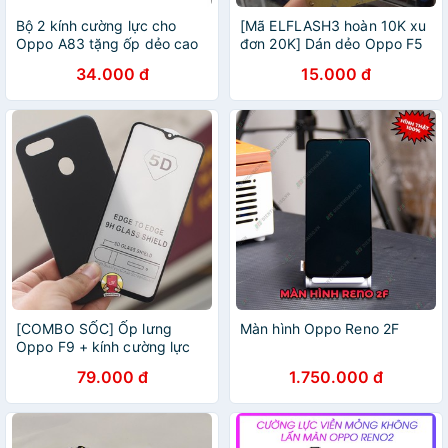
Bộ 2 kính cường lực cho
[Mã ELFLASH3 hoàn 10K xu
Oppo A83 tặng ốp dẻo cao
đơn 20K] Dán dẻo Oppo F5
cấp
siêu bền trong suốt
34.000 đ
15.000 đ
[COMBO SỐC] Ốp lưng
Màn hình Oppo Reno 2F
Oppo F9 + kính cường lực
5D full màn full keo
79.000 đ
1.750.000 đ