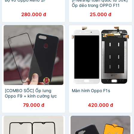
Ốp dẻo trong OPPO F11
Tặng kèm kính cường lực
280.000 đ
25.000 đ
[COMBO SỐC] Ốp lưng
Màn hình Oppo F1s
Oppo F9 + kính cường lực
full màn
79.000 đ
420.000 đ