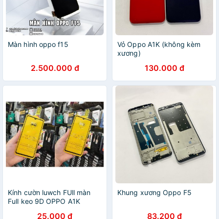
Màn hình oppo f15
Vỏ Oppo A1K (không kèm
xương)
2.500.000 đ
130.000 đ
Kính cườn luwch FUll màn
Khung xương Oppo F5
Full keo 9D OPPO A1K
25.000 đ
83.200 đ