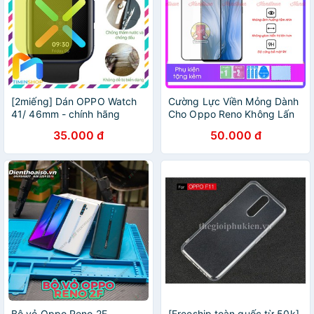
[2miếng] Dán OPPO Watch
Cường Lực Viền Mỏng Dành
41/ 46mm - chính hãng
Cho Oppo Reno Không Lấn
SIKAI
Màn
35.000 đ
50.000 đ
Bộ vỏ Oppo Reno 2F
[Freeship toàn quốc từ 50k]