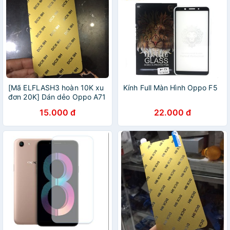
[Mã ELFLASH3 hoàn 10K xu
Kính Full Màn Hình Oppo F5
đơn 20K] Dán dẻo Oppo A71
siêu bền trong suốt
15.000 đ
22.000 đ