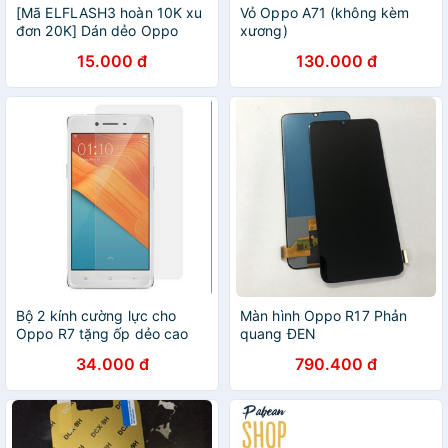
[Mã ELFLASH3 hoàn 10K xu
Vỏ Oppo A71 (không kèm
đơn 20K] Dán dẻo Oppo
xương)
RENO 6.4 siêu bền trong
15.000 đ
130.000 đ
suốt
Bộ 2 kính cường lực cho
Màn hình Oppo R17 Phản
Oppo R7 tặng ốp dẻo cao
quang ĐEN
cấp
34.000 đ
790.400 đ