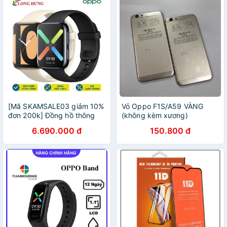
[Mã SKAMSALE03 giảm 10%
Vỏ Oppo F1S/A59 VÀNG
đơn 200k] Đồng hồ thông
(không kèm xương)
minh Oppo Watch 46mm
6.690.000 đ
150.800 đ
Wifi OW19W8 - Hàng chính
hãng