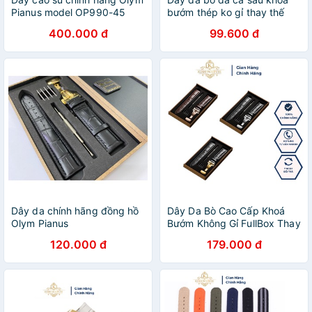
Pianus model OP990-45
bướm thép ko gỉ thay thế
cho đồng hồ Olym Pianus +
400.000 đ
99.600 đ
full hộp, cụng cụ
Dây da chính hãng đồng hồ
Dây Da Bò Cao Cấp Khoá
Olym Pianus
Bướm Không Gỉ FullBox Thay
Thế Cho Các Loại Đồng Hồ
120.000 đ
179.000 đ
Đeo Tay Olym Pianus