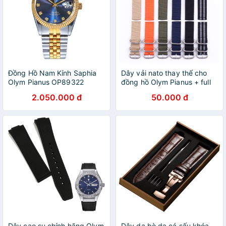
Đồng Hồ Nam Kính Saphia
Dây vải nato thay thế cho
Olym Pianus OP89322
đồng hồ Olym Pianus + full
hộp, dụng cụ
2.050.000 đ
50.000 đ
Dây cao su chính hãng Olym
Dây da bò da cá sấu khóa