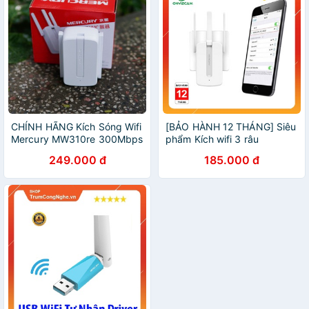
CHÍNH HÃNG Kích Sóng Wifi
[BẢO HÀNH 12 THÁNG] Siêu
Mercury MW310re 300Mbps
phẩm Kích wifi 3 râu
3 Râu Cực Mạnh - BH 1 Năm
mercury
249.000 đ
185.000 đ
| Kích Wifi Mercury MW