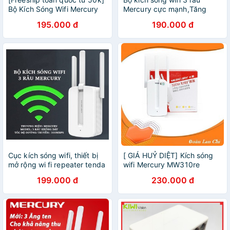
Bộ Kích Sóng Wifi Mercury
Mercury cực mạnh,Tăng
Repeater MW310RE (3 Râu)
Sóng Wifi,Kích Wifi , Bộ Tiếp
195.000 đ
190.000 đ
Nối Sóng Wi-Fi 3 ăng-ten
Cục kích sóng wifi, thiết bị
[ GIÁ HUỶ DIỆT] Kích sóng
mở rộng wi fi repeater tenda
wifi Mercury MW310re
2 râu và mercury 300M 3
300Mbps 3 râu cực mạnh -
199.000 đ
230.000 đ
râu, bộ kích oai phai xuyên
BH 1 năm | Kích wifi Mercury
tường KLH
MW310re 3 ăng ten