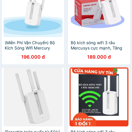
(Miễn Phí Vận Chuyển) Bộ
Bộ kích sóng wifi 3 râu
Kích Sóng Wifi Mercury
Mercusys cực mạnh, Tăng
Repeater MW310RE /
Sóng Wifi,Kích Wifi , Bộ Tiếp
196.000 đ
189.000 đ
MECUSYS - 3 Anten siêu
Nối Sóng Wi-Fi
khỏe
[Freeship toàn quốc từ 50k]
Bộ kích sóng wifi 3 râu