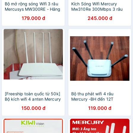
Bộ mở rộng sóng Wifi 3 râu
Kích Sóng Wifi Mercury
Mercusys MW300RE - Hãng
Mw310Re 300Mbps 3 râu
phân phối chính thức
cực mạnh
179.000 đ
245.000 đ
[Freeship toàn quốc từ 50k]
Bộ thu phát wifi 4 râu
Bộ kích wifi 4 anten Mercury
Mercury -BH đến 12T
MW325R model 2017
150.000 đ
119.000 đ