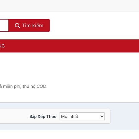
Tìm kiếm
NG
à miễn phí, thu hộ COD
Sắp Xếp Theo