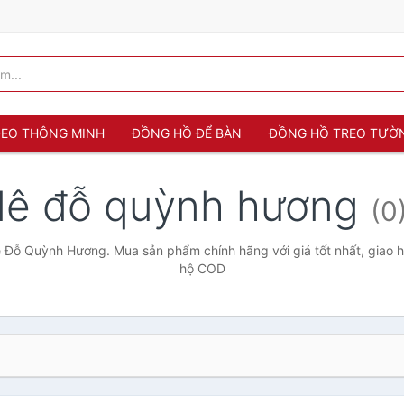
 ĐEO THÔNG MINH
ĐỒNG HỒ ĐỂ BÀN
ĐỒNG HỒ TREO TƯỜ
lê đỗ quỳnh hương
(0
Đỗ Quỳnh Hương. Mua sản phẩm chính hãng với giá tốt nhất, giao h
hộ COD