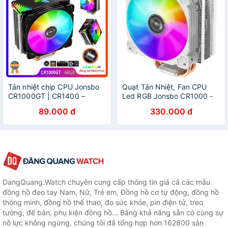
Tản nhiệt chip CPU Jonsbo
Quạt Tản Nhiệt, Fan CPU
CR1000GT | CR1400 –
Led RGB Jonsbo CR1000 -
ARGB Rainbow 5V 3Pin, Fan
White
89.000 đ
330.000 đ
12cm, 4 ống đồng, đồng bộ
Led với Hub/Mainboard
DangQuang.Watch chuyên cung cấp thông tin giá cả các mẫu
đồng hồ đeo tay Nam, Nữ, Trẻ em, Đồng hồ cơ tự động, đồng hồ
thông minh, đồng hồ thể thao, đo sức khỏe, pin điện tử, treo
tường, để bàn, phụ kiện đồng hồ... Bằng khả năng sẵn có cùng sự
nỗ lực không ngừng, chúng tôi đã tổng hợp hơn 162800 sản