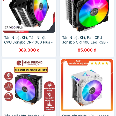
Tản Nhiệt Khí, Tản Nhiệt
Tản Nhiệt Khí, Fan CPU
CPU Jonsbo CR-1000 Plus -
Jonsbo CR1400 Led RGB -
2 Fan 4 Ống Đồng - Tặng
Hỗ Trợ Đồng Bộ Mainboard /
389.000 đ
85.000 đ
kèm keo tản nhiệt
Bộ Hub Coolmoon
Tản nhiệt khí Jonsbo CR-
Quạt tản nhiệt CPU Jonsbo