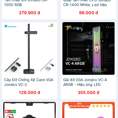
1000 RGB
CR-1400 White, Led hiệu
ứng tự động chuyển màu, 4
279.900 đ
99.000 đ
ống đồng tản nhiệt
Cây Đỡ Chống Xệ Card VGA
Giá đỡ VGA Jonsbo VC-4
Jonsbo VC-2
ARGB - Hiệu ứng LED
Addressable RGB màu
129.000 đ
355.000 đ
rainbow rực rỡ, cây chống
card màn hình thép chắc
chắn