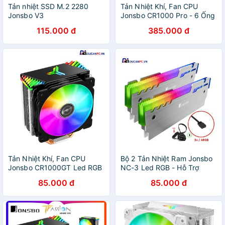
Tản nhiệt SSD M.2 2280
Tản Nhiệt Khí, Fan CPU
Jonsbo V3
Jonsbo CR1000 Pro - 6 Ống
Đồng, Led RGB Đổi Màu Tự
115.000 đ
385.000 đ
Động
Tản Nhiệt Khí, Fan CPU
Bộ 2 Tản Nhiệt Ram Jonsbo
Jonsbo CR1000GT Led RGB
NC-3 Led RGB - Hỗ Trợ
- Hỗ Trợ Đồng Bộ Mainboard
Đồng Bộ Hub Coolmoon /
85.000 đ
85.000 đ
/ Bộ Hub Coolmoon
Đồng Bộ Mainboard