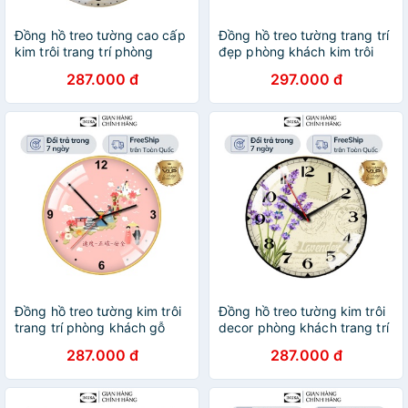
Đồng hồ treo tường cao cấp
Đồng hồ treo tường trang trí
kim trôi trang trí phòng
đẹp phòng khách kim trôi
khách decor phòng ngủ Ơn
hoa Mẫu Đơn bảo hành 12
287.000 đ
297.000 đ
Thầy Cô bảo hành 12 tháng
tháng inuka.deco
inuka.decor.
Đồng hồ treo tường kim trôi
Đồng hồ treo tường kim trôi
trang trí phòng khách gỗ
decor phòng khách trang trí
cao cấp bảo hành 12 tháng
đẹp gỗ cao cấp bảo hành 12
287.000 đ
287.000 đ
inuka.decor.
tháng inuka.decor.