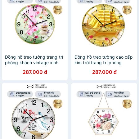
Đồng hồ treo tường trang trí
Đồng hồ treo tường cao cấp
phòng khách vintage xinh
kim trôi trang trí phòng
xắn chất liệu gỗ kim trôi
khách Thuyền Vàng Tài Lộc
287.000 đ
287.000 đ
không ồn inuka.decor.
bảo hành 12 tháng
inuka.decor.