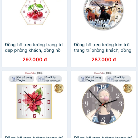
Đồng hồ treo tường trang trí
Đồng hồ treo tường kim trôi
đẹp phòng khách, đồng hồ
trang trí phòng khách, đồng
treo tường kim trôi trang trí
hồ treo tường đẹp trang trí
297.000 đ
287.000 đ
bảo hành 12 tháng
decor bảo hành 12 tháng
inuka.decor.
inuka.decor.
Đồng hồ treo tường trang trí
Đồng hồ treo tường trang trí