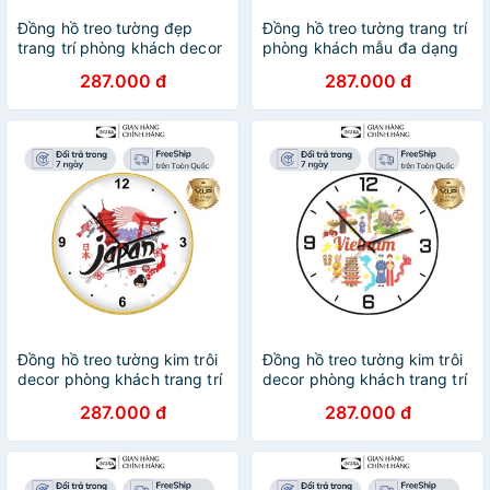
Đồng hồ treo tường đẹp
Đồng hồ treo tường trang trí
trang trí phòng khách decor
phòng khách mẫu đa dạng
gỗ cao cấp bảo hành 12
chất liệu gỗ cao cấp
287.000 đ
287.000 đ
tháng inuka.decor.
inuka.decor.
Đồng hồ treo tường kim trôi
Đồng hồ treo tường kim trôi
decor phòng khách trang trí
decor phòng khách trang trí
đẹp vintage gỗ cao cấp bảo
đẹp gỗ cao cấp vintage bảo
287.000 đ
287.000 đ
hành 12 tháng inuka.decor.
hành 12 tháng inuka.decor.