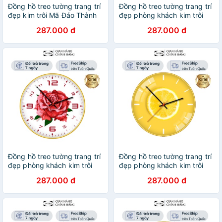
Đồng hồ treo tường trang trí
Đồng hồ treo tường trang trí
đẹp kim trôi Mã Đáo Thành
đẹp phòng khách kim trôi
Công bảo hành 12 tháng
trang trí vintage Hoa Hướng
287.000 đ
287.000 đ
Inuka.decor.
Dương BH 12 tháng
inuka.decor.
Đồng hồ treo tường trang trí
Đồng hồ treo tường trang trí
đẹp phòng khách kim trôi
đẹp phòng khách kim trôi
trang trí vintage Hoa Hồng
trang trí vintage hoa quả BH
287.000 đ
287.000 đ
BH 12 tháng inuka.decor.
12 tháng inuka.decor.