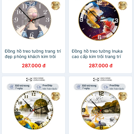
Đồng hồ treo tường trang trí
Đồng hồ treo tường Inuka
đẹp phòng khách kim trôi
cao cấp kim trôi trang trí
trang trí vintage cô gái BH
phòng khách decor phòng
287.000 đ
287.000 đ
12 tháng inuka.decor.
ngủ bảo hành 12 tháng
inuka.decor.