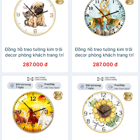
Đồng hồ treo tường kim trôi
Đồng hồ treo tường kim trôi
decor phòng khách trang trí
decor phòng khách trang trí
đẹp thú cưng bảo hành 12
đẹp Hươu Tài Lộc bảo hành
287.000 đ
287.000 đ
tháng inuka.decor.
12 tháng inuka.decor.