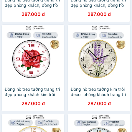
đẹp phòng khách, đồng hồ
đẹp phòng khách, đồng hồ
treo tường kim trôi trang trí
treo tường kim trôi trang trí
287.000 đ
287.000 đ
vintage inuka.decor.
vintage cô gái inuka.decor.
Đồng hồ treo tường trang trí
Đồng hồ treo tường kim trôi
đẹp phòng khách kim trôi
decor phòng khách trang trí
trang trí vintage hoa
đẹp vintage bảo hành 12
287.000 đ
287.000 đ
inuka.decor.
tháng inuka.decor.