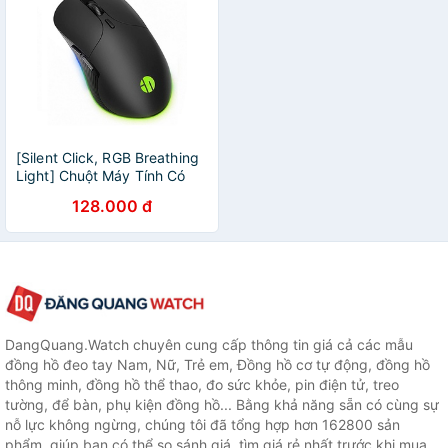
[Silent Click, RGB Breathing
Light] Chuột Máy Tính Có
Dây Inphic PB1P, LED, Sử
128.000 đ
Dụng Chơi Game, Văn Phòng
DangQuang.Watch chuyên cung cấp thông tin giá cả các mẫu
đồng hồ đeo tay Nam, Nữ, Trẻ em, Đồng hồ cơ tự động, đồng hồ
thông minh, đồng hồ thể thao, đo sức khỏe, pin điện tử, treo
tường, để bàn, phụ kiện đồng hồ... Bằng khả năng sẵn có cùng sự
nỗ lực không ngừng, chúng tôi đã tổng hợp hơn 162800 sản
phẩm, giúp bạn có thể so sánh giá, tìm giá rẻ nhất trước khi mua.