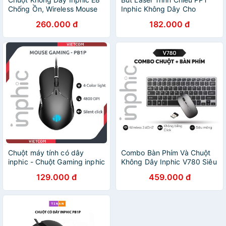
Chống Ồn, Wireless Mouse
Inphic Không Dây Cho
Laptop
260.000 đ
182.000 đ
Chuột máy tính có dây
Combo Bàn Phím Và Chuột
inphic - Chuột Gaming inphic
Không Dây Inphic V780 Siêu
- Thương hiệu inphic - Model
Mỏng và Gọn Nhẹ - Chính
129.000 đ
459.000 đ
PB1P
Hãng