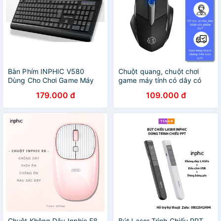
Bàn Phím INPHIC V580
Chuột quang, chuột chơi
Dùng Cho Chơi Game Máy
game máy tính có dây có
Tính Để Bàn Máy Tính Gia
LED PW1 bảo hành điện tử
179.000 đ
109.000 đ
Đình Cảm Giác Cơ Học
12 tháng
Không Thấm Nước - Chính
Hãng
Chuột Không Dây Inphic E8
Bút Laser Trình Chiếu PPT