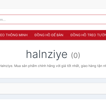
 ĐEO THÔNG MINH
ĐỒNG HỒ ĐỂ BÀN
ĐỒNG HỒ TREO TƯỜ
halnziye
(0)
alnziye. Mua sản phẩm chính hãng với giá tốt nhất, giao hàng tận n