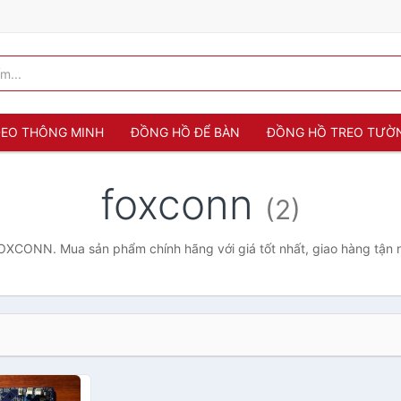
 ĐEO THÔNG MINH
ĐỒNG HỒ ĐỂ BÀN
ĐỒNG HỒ TREO TƯỜ
foxconn
(2)
XCONN. Mua sản phẩm chính hãng với giá tốt nhất, giao hàng tận 