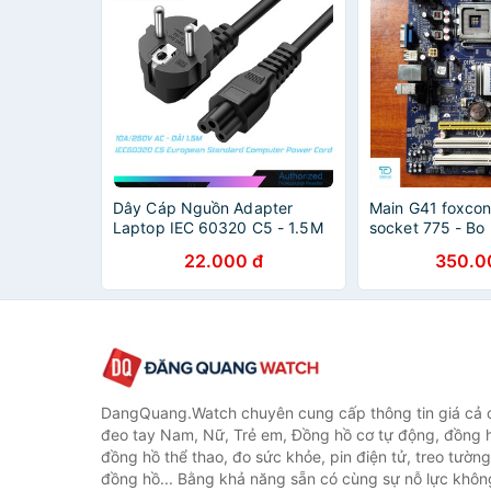
Dây Cáp Nguồn Adapter
Main G41 foxcon
Laptop IEC 60320 C5 - 1.5M
socket 775 - Bo
EU Universal Laptop 3-pin
G41 foxcon DDR
22.000 đ
350.0
Charger - Hàng Zin, Siêu Chất
Lượng
DangQuang.Watch chuyên cung cấp thông tin giá cả
đeo tay Nam, Nữ, Trẻ em, Đồng hồ cơ tự động, đồng 
đồng hồ thể thao, đo sức khỏe, pin điện tử, treo tường
đồng hồ... Bằng khả năng sẵn có cùng sự nỗ lực khô