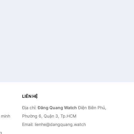
LIÊN HỆ
Địa chỉ:
Đăng Quang Watch
Điện Biên Phủ,
 minh
Phường 6, Quận 3, Tp.HCM
Email: lienhe@dangquang.watch
g