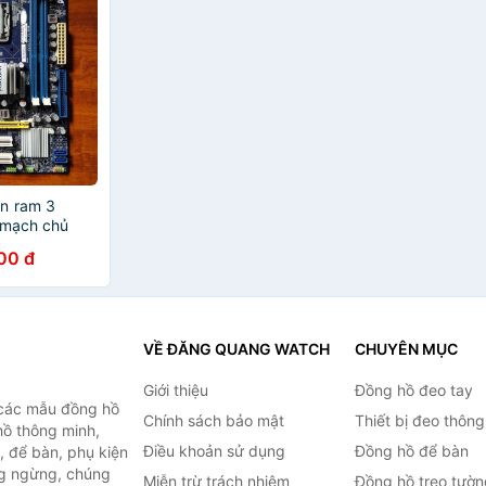
n ram 3
 mạch chủ
3
00 đ
VỀ ĐĂNG QUANG WATCH
CHUYÊN MỤC
Giới thiệu
Đồng hồ đeo tay
 các mẫu đồng hồ
Chính sách bảo mật
Thiết bị đeo thông
hồ thông minh,
Điều khoản sử dụng
Đồng hồ để bàn
, để bàn, phụ kiện
ng ngừng, chúng
Miễn trừ trách nhiệm
Đồng hồ treo tườn