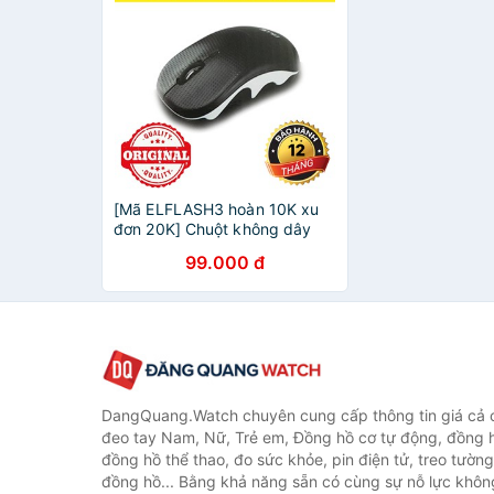
[Mã ELFLASH3 hoàn 10K xu
đơn 20K] Chuột không dây
Eblue EMS816B Giảm 30k khi
99.000 đ
nhập MAYT30 - Chuột máy
tính Eblue EMS816B
DangQuang.Watch chuyên cung cấp thông tin giá cả
đeo tay Nam, Nữ, Trẻ em, Đồng hồ cơ tự động, đồng 
đồng hồ thể thao, đo sức khỏe, pin điện tử, treo tường
đồng hồ... Bằng khả năng sẵn có cùng sự nỗ lực khô