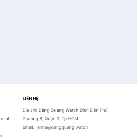
LIÊN HỆ
Địa chỉ:
Đăng Quang Watch
Điện Biên Phủ,
 minh
Phường 6, Quận 3, Tp.HCM
Email: lienhe@dangquang.watch
g