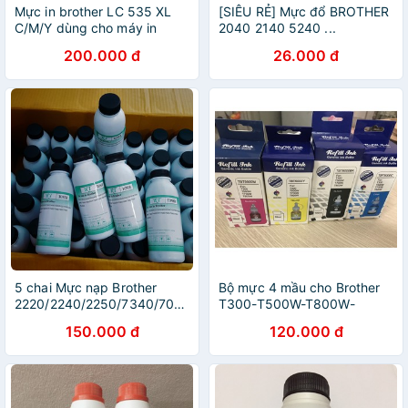
Mực in brother LC 535 XL
[SIÊU RẺ] Mực đổ BROTHER
C/M/Y dùng cho máy in
2040 2140 5240 ...
brother DCP-J100 / J105 /
200.000 đ
26.000 đ
J200 - Mực brother 535
5 chai Mực nạp Brother
Bộ mực 4 mầu cho Brother
2220/2240/2250/7340/7060/2361/2385/2701/HL1111
T300-T500W-T800W-
T700W hàng nhập khẩu
150.000 đ
120.000 đ