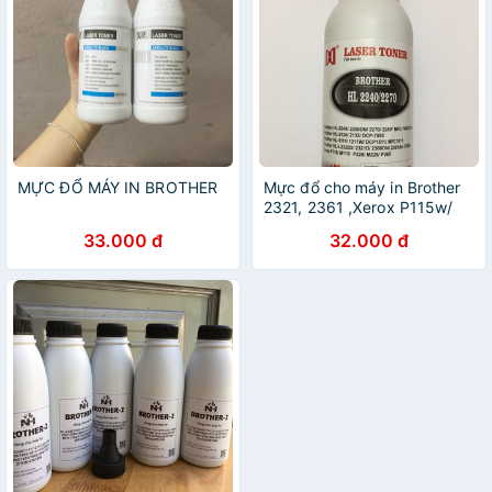
MỰC ĐỔ MÁY IN BROTHER
Mực đổ cho máy in Brother
2321, 2361 ,Xerox P115w/
M115/ P225/ M225/ P265
33.000 đ
32.000 đ