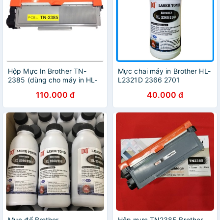
Hộp Mực In Brother TN-
Mực chai máy in Brother HL-
2385 (dùng cho máy in HL-
L2321D 2366 2701
2321D, HL-L2361DN, HL-
110.000 đ
40.000 đ
2366DW, DCP-2520D, MFC-
2701D, MFC-2701DW)
Mực đổ Brother
Hộp mực TN2385 Brother