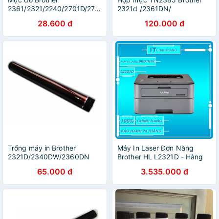
2361/2321/2240/2701D/2701DW/MFC
2321d /2361DN/
7440/7360/Xerox P225/265
2366DW/MF
28.600 đ
120.000 đ
series
2520D/2701d/2701dw
Trống máy in Brother
Máy In Laser Đơn Năng
2321D/2340DW/2360DN
Brother HL L2321D - Hàng
Chính Hãng
65.000 đ
3.535.000 đ