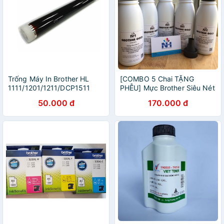
Trống Máy In Brother HL
[COMBO 5 Chai TẶNG
1111/1201/1211/DCP1511
PHỄU] Mực Brother Siêu Nét
(DR-1010)
TN2385/TN2280/TN1010
50.000 đ
170.000 đ
(HL2130/2240/2270/2321/2361/2366/2701/1111/1901/...)