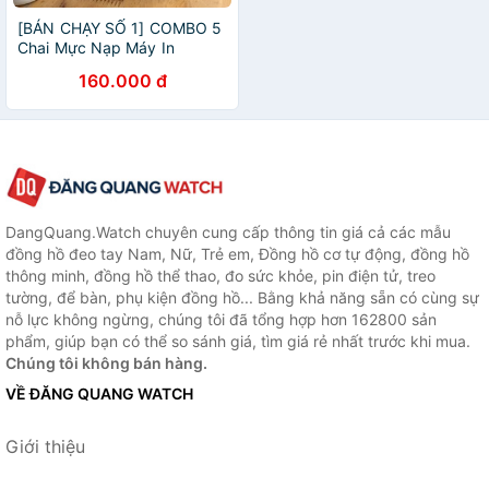
[BÁN CHẠY SỐ 1] COMBO 5
Chai Mực Nạp Máy In
Brother TN-2280/ TN-2385/
160.000 đ
TN-1010 (2321D, 2361DN,
2366DW,
2701DW,2240D,1916)
DangQuang.Watch chuyên cung cấp thông tin giá cả các mẫu
đồng hồ đeo tay Nam, Nữ, Trẻ em, Đồng hồ cơ tự động, đồng hồ
thông minh, đồng hồ thể thao, đo sức khỏe, pin điện tử, treo
tường, để bàn, phụ kiện đồng hồ... Bằng khả năng sẵn có cùng sự
nỗ lực không ngừng, chúng tôi đã tổng hợp hơn 162800 sản
phẩm, giúp bạn có thể so sánh giá, tìm giá rẻ nhất trước khi mua.
Chúng tôi không bán hàng.
VỀ ĐĂNG QUANG WATCH
Giới thiệu