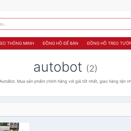
 ĐEO THÔNG MINH
ĐỒNG HỒ ĐỂ BÀN
ĐỒNG HỒ TREO TƯỜ
autobot
(2)
utoBot. Mua sản phẩm chính hãng với giá tốt nhất, giao hàng tận n