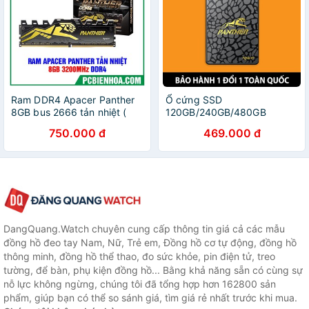
Ram DDR4 Apacer Panther
Ổ cứng SSD
8GB bus 2666 tản nhiệt (
120GB/240GB/480GB
Bảo hành 36T)
Apacer AS340 PANTHER
750.000 đ
469.000 đ
2.5-Inch SATA III Hàng chính
hãng - Bảo hành 36 tháng
DangQuang.Watch chuyên cung cấp thông tin giá cả các mẫu
đồng hồ đeo tay Nam, Nữ, Trẻ em, Đồng hồ cơ tự động, đồng hồ
thông minh, đồng hồ thể thao, đo sức khỏe, pin điện tử, treo
tường, để bàn, phụ kiện đồng hồ... Bằng khả năng sẵn có cùng sự
nỗ lực không ngừng, chúng tôi đã tổng hợp hơn 162800 sản
phẩm, giúp bạn có thể so sánh giá, tìm giá rẻ nhất trước khi mua.