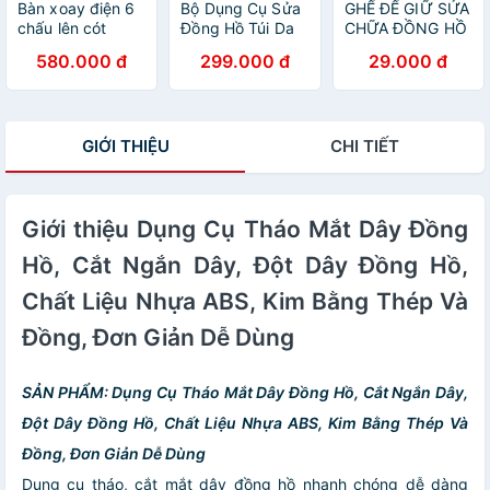
Bàn xoay điện 6
Bộ Dụng Cụ Sửa
GHẾ ĐẾ GIỮ SỬA
chấu lên cót
Đồng Hồ Túi Da
CHỮA ĐỒNG HỒ
đồng hồ cơ khí
Phiên Bản Mới
580.000 đ
299.000 đ
29.000 đ
Nhất Chuyên
Sửa Đồng Hồ
Chuyên Nghiệp
GIỚI THIỆU
CHI TIẾT
Giới thiệu Dụng Cụ Tháo Mắt Dây Đồng
Hồ, Cắt Ngắn Dây, Đột Dây Đồng Hồ,
Chất Liệu Nhựa ABS, Kim Bằng Thép Và
Đồng, Đơn Giản Dễ Dùng
SẢN PHẨM: Dụng Cụ Tháo Mắt Dây Đồng Hồ, Cắt Ngắn Dây,
Đột Dây Đồng Hồ, Chất Liệu Nhựa ABS, Kim Bằng Thép Và
Đồng, Đơn Giản Dễ Dùng
Dụng cụ tháo, cắt mắt dây đồng hồ nhanh chóng dễ dàng