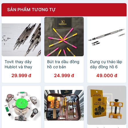
SẢN PHẨM TƯƠNG TỰ
Tovit thay dây
Bút tra dầu đồng
Dụng cụ tháo lắp
Hublot và thay
hồ cơ bản
dây đồng hồ 6
dây đồng hồ
đầu thay thế
29.999 đ
24.999 đ
49.000 đ