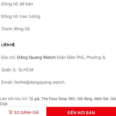
Đồng hồ để bàn
Đồng hồ treo tường
Tranh đồng hồ
LIÊN HỆ
Địa chỉ:
Đăng Quang Watch
Điện Biên Phủ, Phường 6,
Quận 3, Tp.HCM
Email: lienhe@dangquang.watch
Liên kết hữu ích:
Tỷ giá
,
The Face Shop 360
,
Giá Vàng
,
Web Giá
,
Giá
Coin
SO SÁNH GIÁ
ĐẾN NƠI BÁN
© 2026 –
DangQuang.Watch
-
Đăng Quang Watch
.