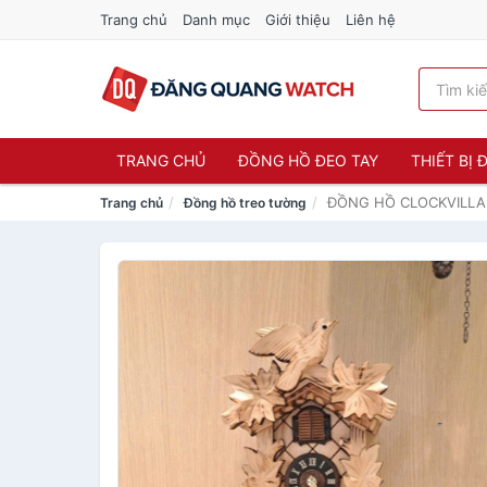
Trang chủ
Danh mục
Giới thiệu
Liên hệ
TRANG CHỦ
ĐỒNG HỒ ĐEO TAY
THIẾT BỊ
ĐỒNG HỒ CLOCKVILLA 
Trang chủ
Đồng hồ treo tường