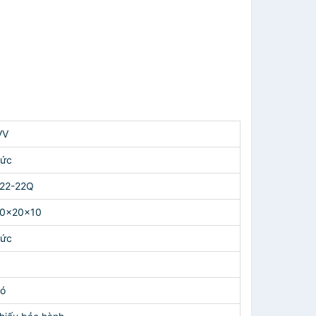
VV
ức
22-22Q
0x20x10
ức
ó