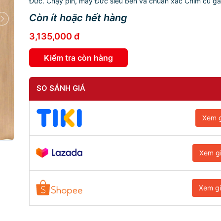
Đức. Chạy pin, máy Đức siêu bền và chuẩn xác Chim cu gá
Còn ít hoặc hết hàng
3,135,000 đ
Kiểm tra còn hàng
SO SÁNH GIÁ
Xem g
Xem g
Xem g