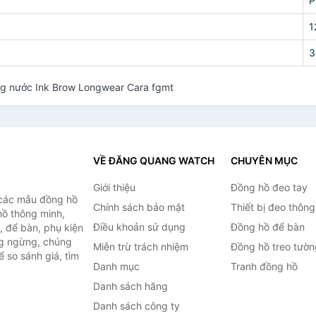
P
1
3
ống nước Ink Brow Longwear Cara fgmt
VỀ ĐĂNG QUANG WATCH
CHUYÊN MỤC
Giới thiệu
Đồng hồ đeo tay
 các mẫu đồng hồ
Chính sách bảo mật
Thiết bị đeo thông
hồ thông minh,
Điều khoản sử dụng
Đồng hồ để bàn
, để bàn, phụ kiện
ng ngừng, chúng
Miễn trừ trách nhiệm
Đồng hồ treo tườn
 so sánh giá, tìm
Danh mục
Tranh đồng hồ
.
Danh sách hãng
Danh sách công ty