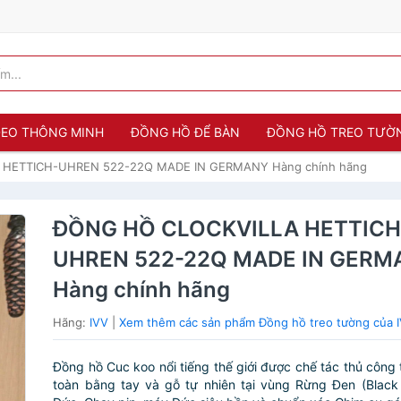
 ĐEO THÔNG MINH
ĐỒNG HỒ ĐỂ BÀN
ĐỒNG HỒ TREO TƯỜ
HETTICH-UHREN 522-22Q MADE IN GERMANY Hàng chính hãng
ĐỒNG HỒ CLOCKVILLA HETTICH
UHREN 522-22Q MADE IN GERM
Hàng chính hãng
Hãng:
IVV
|
Xem thêm các sản phẩm Đồng hồ treo tường của 
Đồng hồ Cuc koo nổi tiếng thế giới được chế tác thủ công 
toàn bằng tay và gỗ tự nhiên tại vùng Rừng Đen (Black