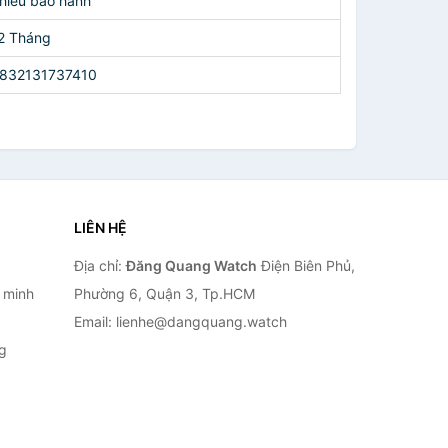
hiếu bảo hành
2 Tháng
832131737410
LIÊN HỆ
Địa chỉ:
Đăng Quang Watch
Điện Biên Phủ,
 minh
Phường 6, Quận 3, Tp.HCM
Email: lienhe@dangquang.watch
g