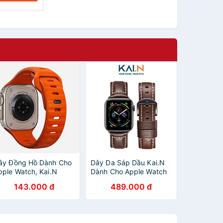
ây Đồng Hồ Dành Cho
Dây Da Sáp Dầu Kai.N
pple Watch, Kai.N
Dành Cho Apple Watch
port Carbon - HÀNG
Ultra / Apple Watch
143.000 đ
489.000 đ
HÍNH HÃNG
Series 1-8/SE/SE2022,
Kai.N Classic Italia
Leather - Hàng Chính
Hãng