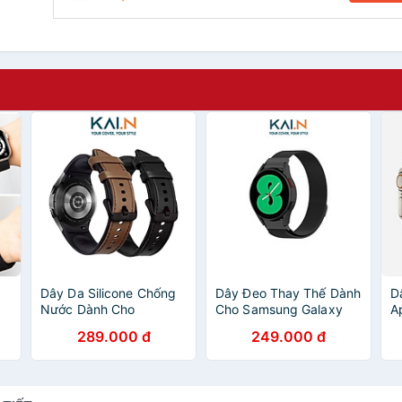
Dây Da Silicone Chống
Dây Đeo Thay Thế Dành
D
a
Nước Dành Cho
Cho Samsung Galaxy
A
Samsung Galaxy Watch
Watch 4/ Galaxy Watch
S
289.000 đ
249.000 đ
4/ Galaxy Watch 5/
5, Kai.N Universal
C
Watch 5 Pro, Kai.N
Milanese - Hàng Chính
Classic Hybrid Leather -
Hãng
Hàng Chính Hãng