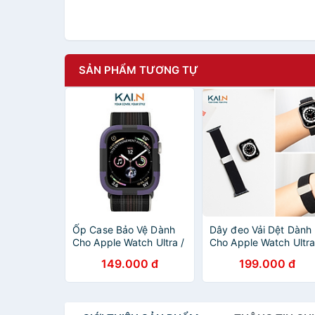
SẢN PHẨM TƯƠNG TỰ
Ốp Case Bảo Vệ Dành
Dây đeo Vải Dệt Dành
Cho Apple Watch Ultra /
Cho Apple Watch Ultr
Apple Watch Series 7 /
2/ Ultra/ Apple Watch
149.000 đ
199.000 đ
8, Kai.N Dual TPUxPC -
Series , KAI.N Braided
Hàng Chính Hãng
Wire, thoáng khí, mềm
mại_ Hàng chính hãng