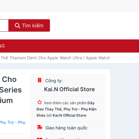
Tìm kiếm
NG
Thế Titanium Dành Cho Apple Watch Ultra / Apple Watch Series 1-8/SE/
h Cho
Công ty:
Series
Kai.N Official Store
nium
Xem thêm các sản phẩm
Dây
Đeo Thay Thế, Phụ Trợ - Phụ Kiện
Khác
bởi
Kai.N Official Store
hụ Trợ - Phụ
Giao hàng toàn quốc