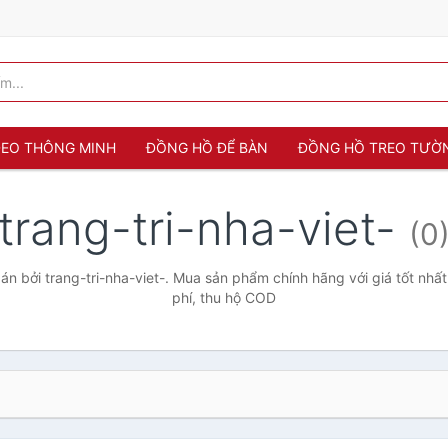
 ĐEO THÔNG MINH
ĐỒNG HỒ ĐỂ BÀN
ĐỒNG HỒ TREO TƯỜ
trang-tri-nha-viet-
(0
n bởi trang-tri-nha-viet-. Mua sản phẩm chính hãng với giá tốt nhất
phí, thu hộ COD