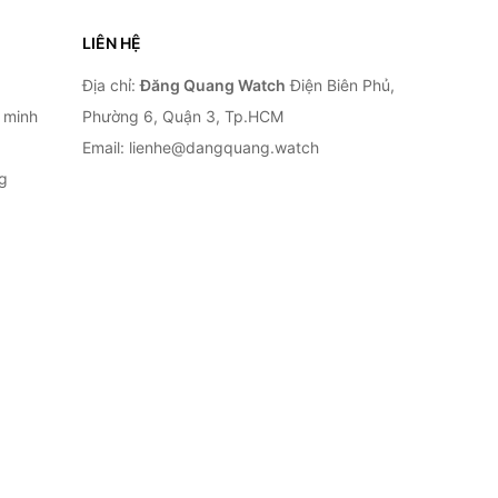
LIÊN HỆ
Địa chỉ:
Đăng Quang Watch
Điện Biên Phủ,
 minh
Phường 6, Quận 3, Tp.HCM
Email: lienhe@dangquang.watch
g