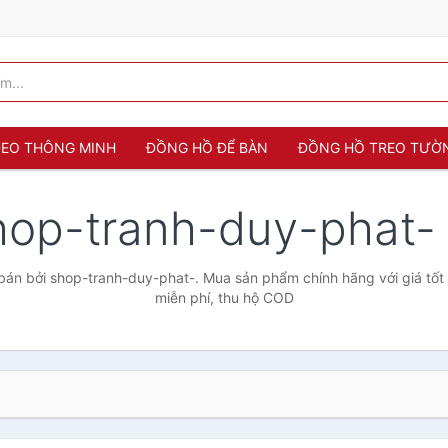
 ĐEO THÔNG MINH
ĐỒNG HỒ ĐỂ BÀN
ĐỒNG HỒ TREO TƯỜ
hop-tranh-duy-phat
án bởi shop-tranh-duy-phat-. Mua sản phẩm chính hãng với giá tốt 
miễn phí, thu hộ COD