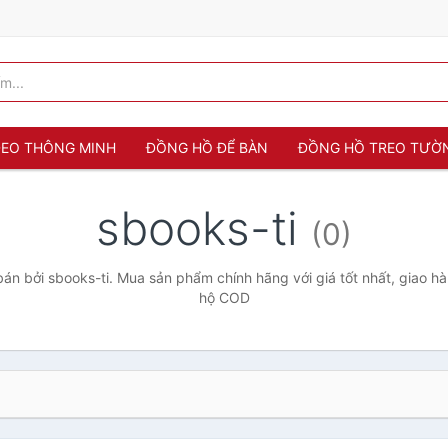
 ĐEO THÔNG MINH
ĐỒNG HỒ ĐỂ BÀN
ĐỒNG HỒ TREO TƯỜ
sbooks-ti
(0)
n bởi sbooks-ti. Mua sản phẩm chính hãng với giá tốt nhất, giao hà
hộ COD