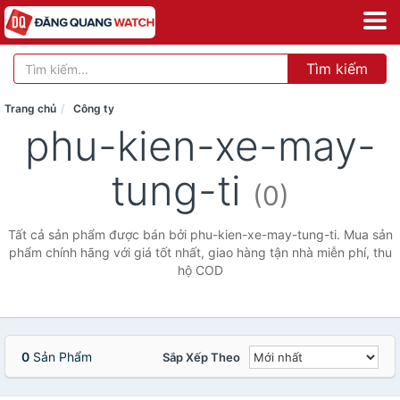
Tìm kiếm
Trang chủ
Công ty
phu-kien-xe-may-
tung-ti
(0)
Tất cả sản phẩm được bán bởi phu-kien-xe-may-tung-ti. Mua sản
phẩm chính hãng với giá tốt nhất, giao hàng tận nhà miễn phí, thu
hộ COD
0
Sản Phẩm
Sắp Xếp Theo