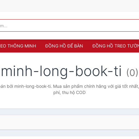
 ĐEO THÔNG MINH
ĐỒNG HỒ ĐỂ BÀN
ĐỒNG HỒ TREO TƯỜ
minh-long-book-ti
(0)
n bởi minh-long-book-ti. Mua sản phẩm chính hãng với giá tốt nhất
phí, thu hộ COD