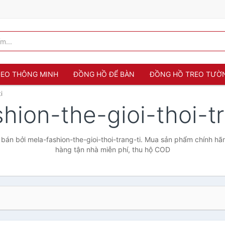
 ĐEO THÔNG MINH
ĐỒNG HỒ ĐỂ BÀN
ĐỒNG HỒ TREO TƯỜ
i
hion-the-gioi-thoi-t
án bởi mela-fashion-the-gioi-thoi-trang-ti. Mua sản phẩm chính hãng
hàng tận nhà miễn phí, thu hộ COD