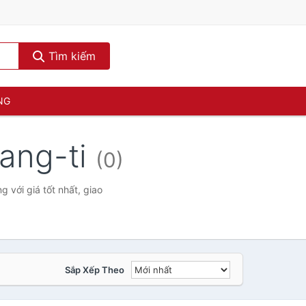
Tìm kiếm
NG
rang-ti
(0)
 với giá tốt nhất, giao
Sắp Xếp Theo